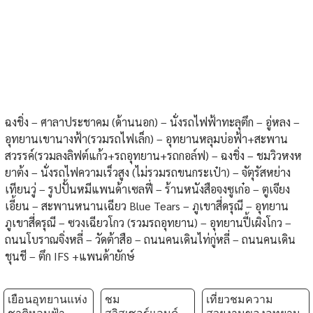
ฉงชิ่ง – ศาลาประชาคม (ด้านนอก) – นั่งรถไฟฟ้าทะลุตึก – อู่หลง –
อุทยานเขานางฟ้า(รวมรถไฟเล็ก) – อุทยานหลุมบ่อฟ้า+สะพาน
สวรรค์(รวมลงลิฟต์แก้ว+รถอุทยาน+รถกอล์ฟ) – ฉงชิ่ง – ชมวิวหงห
ยาต้ง – นั่งรถไฟความเร็วสูง (ไม่รวมรถขนกระเป๋า) – จัตุรัสหย่าง
เทียนวู่ – รูปปั้นหมีแพนด้าเซลฟี่ – ร้านหนังสือจงซูเก๋อ – ตูเจียง
เอี้ยน – สะพานหนานเฉียว Blue Tears – ภูเขาสี่ดรุณี – อุทยาน
ภูเขาสี่ดรุณี – ซวงเฉียวโกว (รวมรถอุทยาน) – อุทยานปี้เผิงโกว –
ถนนโบราณจิ่งหลี่ – วัดต้าสือ – ถนนคนเดินไท่กู่หลี่ – ถนนคนเดิน
ชุนชี – ตึก IFS +แพนด้ายักษ์
เยือนอุทยานแห่ง
ชม
เที่ยวชมความ