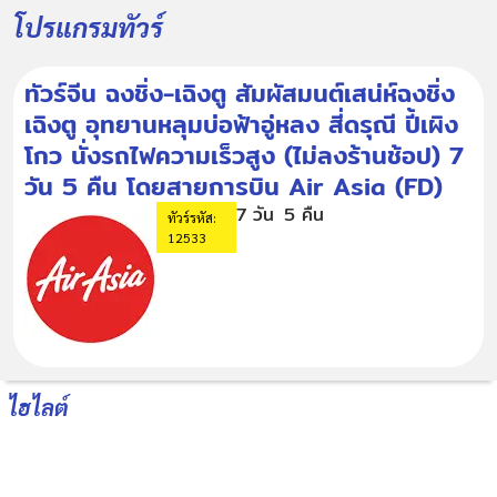
โปรแกรมทัวร์
ทัวร์จีน ฉงชิ่ง-เฉิงตู สัมผัสมนต์เสน่ห์ฉงชิ่ง
เฉิงตู อุทยานหลุมบ่อฟ้าอู่หลง สี่ดรุณี ปี้เผิง
โกว นั่งรถไฟความเร็วสูง (ไม่ลงร้านช้อป) 7
วัน 5 คืน โดยสายการบิน Air Asia (FD)
7 วัน
5 คืน
ทัวร์รหัส:
12533
ไฮไลต์