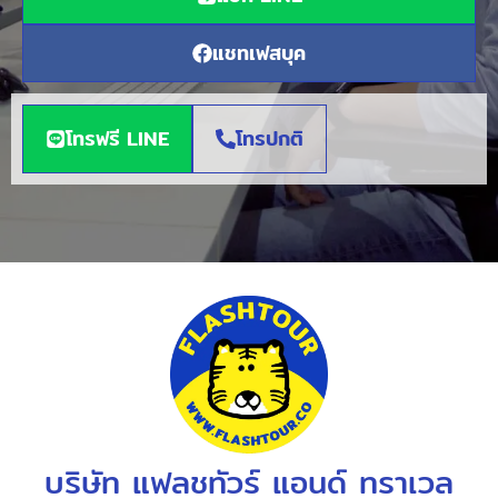
แชทเฟสบุค
โทรฟรี LINE
โทรปกติ
บริษัท แฟลชทัวร์ แอนด์ ทราเวล