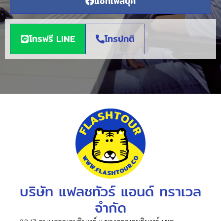
แชทเฟสบุค
โทรฟรี LINE
โทรปกติ
บริษัท แฟลชทัวร์ แอนด์ ทราเวล
จำกัด