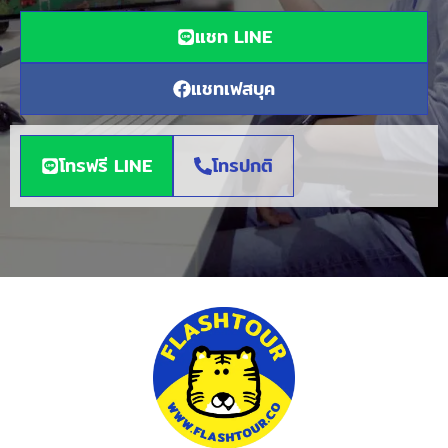
แชท LINE
แชทเฟสบุค
โทรฟรี LINE
โทรปกติ