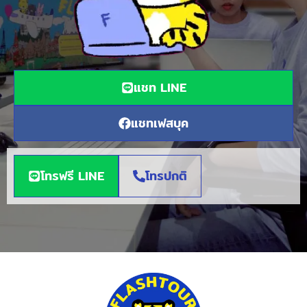
แชท LINE
แชทเฟสบุค
โทรฟรี LINE
โทรปกติ