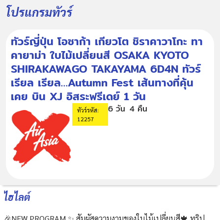
โปรแกรมทัวร์
ทัวร์ญี่ปุ่น โอซาก้า เกียวโต ชิราคาวาโกะ ทา
คายาม่า ใบไม้เปลี่ยนสี OSAKA KYOTO
SHIRAKAWAGO TAKAYAMA 6D4N ทัวร์
เรียล เรียล…Autumn Fest เส้นทางที่คุ้น
เคย บิน XJ อิสระฟรีเดย์ 1 วัน
6 วัน
4 คืน
ทัวร์รหัส:
12257
ไฮไลต์
🎉NEW PROGRAM ✨ สัมผัสความงามของใบไม้เปลี่ยนสี🍁 ทริป