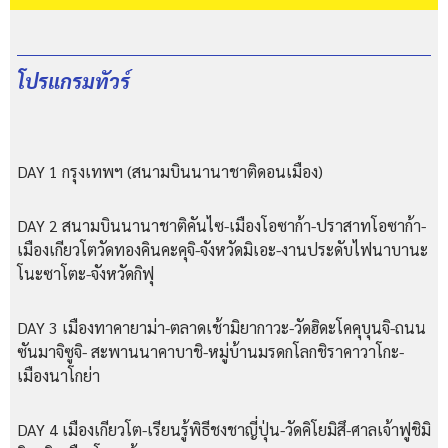
โปรแกรมทัวร์
DAY 1 กรุงเทพฯ (สนามบินนานาชาติดอนเมือง)
DAY 2 สนามบินนานาชาติคันไซ-เมืองโอซาก้า-ปราสาทโอซาก้า-
เมืองเกียวโตวัดทองคินคะคุจิ-จังหวัดมิเอะ-งานประดับไฟนาบานะ
โนะซาโตะ-จังหวัดกิฟุ
DAY 3 เมืองทาคายาม่า-ตลาดเช้ามิยากาวะ-วัดฮิดะโคคุบุนจิ-ถนน
ซันมาจิซูจิ- สะพานนาคาบาชิ-หมู่บ้านมรดกโลกชิราคาวาโกะ-
เมืองนาโกย่า
DAY 4 เมืองเกียวโต-เรียนรู้พิธีชงชาญี่ปุ่น-วัดคิโยมิสึ-ศาลเจ้าฟูชิมิ