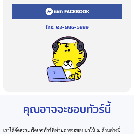
แชท FACEBOOK
โทร: 02-096-5889
คุณอาจจะชอบทัวร์นี้
เราได้คัดสรรแพ็คเกจทัวร์ที่ท่านอาจจะชอบมาให้ ณ ด้านล่างนี้