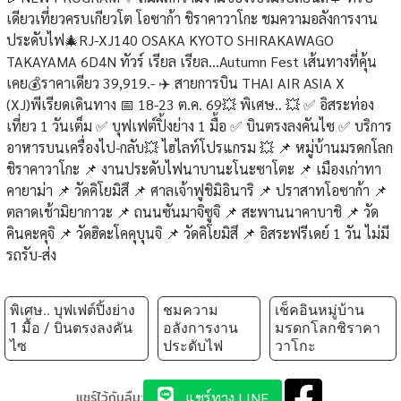
เดียวเที่ยวครบเกียวโต โอซาก้า ชิราคาวาโกะ ชมความอลังการงาน
ประดับไฟ🎄RJ-XJ140 OSAKA KYOTO SHIRAKAWAGO
TAKAYAMA 6D4N ทัวร์ เรียล เรียล...Autumn Fest เส้นทางที่คุ้น
เคย💰ราคาเดียว 39,919.- ✈️ สายการบิน THAI AIR ASIA X
(XJ)พีเรียดเดินทาง 📅 18-23 ต.ค. 69💥 พิเศษ.. 💥 ✅ อิสระท่อง
เที่ยว 1 วันเต็ม ✅ บุฟเฟต์ปิ้งย่าง 1 มื้อ ✅ บินตรงลงคันไซ ✅ บริการ
อาหารบนเครื่องไป-กลับ💥 ไฮไลท์โปรแกรม 💥 📌 หมู่บ้านมรดกโลก
ชิราคาวาโกะ 📌 งานประดับไฟนาบานะโนะซาโตะ 📌 เมืองเก่าทา
คายาม่า 📌 วัดคิโยมิสึ 📌 ศาลเจ้าฟูชิมิอินาริ 📌 ปราสาทโอซาก้า 📌
ตลาดเช้ามิยากาวะ 📌 ถนนซันมาจิซูจิ 📌 สะพานนาคาบาชิ 📌 วัด
คินคะคุจิ 📌 วัดฮิดะโคคุบุนจิ 📌 วัดคิโยมิสึ 📌 อิสระฟรีเดย์ 1 วัน ไม่มี
รถรับ-ส่ง
พิเศษ.. บุฟเฟต์ปิ้งย่าง
ชมความ
เช็คอินหมู่บ้าน
1 มื้อ / บินตรงลงคัน
อลังการงาน
มรดกโลกชิราคา
ไซ
ประดับไฟ
วาโกะ
แชร์ไว้กันลืม:
แชร์ทาง LINE