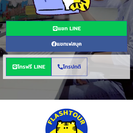
แชท LINE
แชทเฟสบุค
โทรฟรี LINE
โทรปกติ