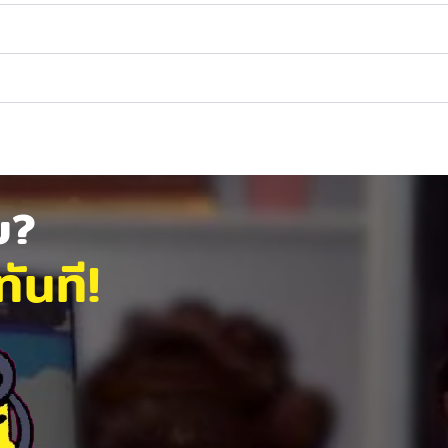
ัย?
ันที!