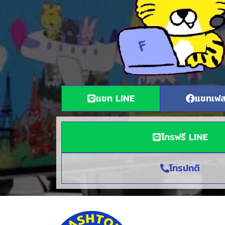
แชท LINE
แชทเฟส
โทรฟรี LINE
โทรปกติ