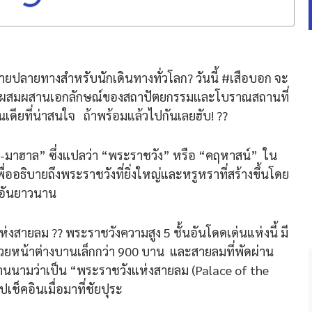
ายปลายทางสำหรับนักเดินทางทั่วโลก? วันนี้ #เสือบอก จะ
มีการผสมผสานเอกลักษณ์ของสถาปัตยกรรมและโบราณสถานที่
เดียที่น่าสนใจ ถ้าพร้อมแล้วไปกันเลยฮับ! ??
-มาฮาล” ซึ่งแปลว่า “พระราชวัง” หรือ “คฤหาสน์” ใน
่ออธิบายถึงพระราชวังที่ยิ่งใหญ่และหรูหราที่สร้างขึ้นโดย
ร์อันยาวนาน
งสายลม ?️? พระราชวังความสูง 5 ชั้นอันโดดเด่นแห่งนี้ มี
ด้วยหน้าต่างบานเล็กกว่า 900 บาน และสายลมที่พัดผ่าน
นานนามว่าเป็น “พระราชวังแห่งสายลม (Palace of the
ปเช็คอินเมื่อมาที่ชัยปุระ