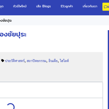
ยุด
ทัวร์ไฟไหม้
เสือ Blogs
รีวิวลูกค้า
เกี่ยวกับเรา
งชัยปุระ
องชัยปุระ
,
,
,
ประวัติศาสตร์
สถาปัตยกรรม
อินเดีย
ไฮไลต์