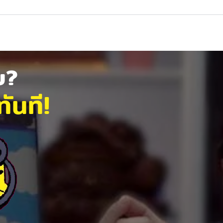
ัย?
ันที!