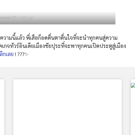
้ พาเลซ
(City Palace)
ทความนี้แล้ว พี่เสือก็อดตื่นตาตื่นใจที่จะนำทุกคนสู่ความ
็คเกจทัวร์อินเดียเมืองชัยปุระที่จะพาทุกคนเปิดประตูสู่เมือง
ลิกเลย
! ???✨