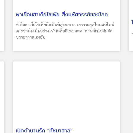
พาเยือนฮาเกียโซเฟีย สิ่งมหัศจรรย์ของโลก
ทำไมฮาเกียโซเฟียถึงเป็นที่สุดของอารยธรรมยุคไบแซนไทน์
และข้างในเป็นอย่างไร? #เสือBlog จะพาท่านเข้าไปสัมผัส
บรรยากาศเองฮับ!
เปิดตำนานรัก “ทัชมาฮาล”