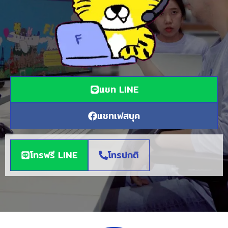
แชท LINE
แชทเฟสบุค
โทรฟรี LINE
โทรปกติ