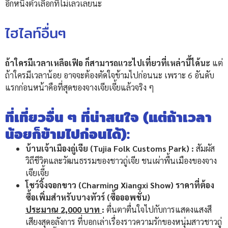
อีกหนึ่งตัวเลือกที่ไม่เลวเลยนะ
ไฮไลท์อื่นๆ
ถ้าใครมีเวลาเหลือเฟือ ก็สามารถแวะไปเที่ยวที่เหล่านี้ได้นะ
แต่
ถ้าใครมีเวลาน้อย อาจจะต้องตัดใจข้ามไปก่อนนะ เพราะ 6 อันดับ
แรกก่อนหน้าคือที่สุดของจางเจียเจี้ยแล้วจริง ๆ
ที่เที่ยวอื่น ๆ ที่น่าสนใจ (แต่ถ้าเวลา
น้อยก็ข้ามไปก่อนได้):
บ้านเจ้าเมืองถู่เจีย (Tujia Folk Customs Park) :
สัมผัส
วิถีชีวิตและวัฒนธรรมของชาวถู่เจีย ชนเผ่าพื้นเมืองของจาง
เจียเจี้ย
โชว์จิ้งจอกขาว (Charming Xiangxi Show) ราคาที่ต้อง
ซื้อเพิ่มสำหรับบางทัวร์ (ซื้อออพชั่น)
ประมาณ 2,000 บาท
:
ตื่นตาตื่นใจไปกับการแสดงแสงสี
เสียงสุดอลังการ ที่บอกเล่าเรื่องราวความรักของหนุ่มสาวชาวถู่