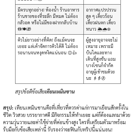
มีครบทุกอย่าง! ห้องน้ำ ร้านอาหาร
อากาศแปรปรวน
ร้านขายของที่ระลึก มีหมด ไม่ต้อง
สุด ๆ เดี๋ยวร้อน
กลัวอด หรือไม่มีของฝากกลับบ้าน
เดี๋ยวฝนตก เดี๋ยว
🚻🍽️🎁
หนาว 🌦️🌧️❄️
คิวไม่ยาวอย่างที่คิด! ถึงแม้คนจะ
ผู้สูงอายุอาจจะไม่
เยอะ แต่เค้าจัดการคิวได้ดี ไม่ต้อง
เหมาะ เพราะมี
รอนานจนหงุดหงิดแน่นอน 😊👍
บันไดและทาง
เดินที่สูงชัน แถม
บางโซนก็จำกัด
อายุผู้เข้าชมด้วย
นะ 👴👵🚷
สรุปข้อดีข้อเสีย
เทียนเหมินซาน
สรุป:
เทียนเหมินซานคือที่เที่ยวที่ควรค่าแก่การมาเยือนสักครั้งใน
ชีวิต วิวสวย บรรยากาศดี มีกิจกรรมให้ทำเยอะ แต่ก็ต้องแลกมาด้วย
ความวุ่นวายและค่าใช้จ่ายที่ค่อนข้างสูง ใครที่เตรียมตัวมาพร้อม
รับมือกับข้อเสียเหล่านี้ รับรองว่าจะฟินกับทริปนี้แน่นอน!