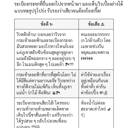
ระเบียงกระจกที่ยื่นออกไปจากหน้าผา มองเห็นวิวเบื้องล่างได้
แบบทะลุปรุโปร่ง รับรองว่าเสียวจนต้องร้องกรี๊ด!
ข้อดี ✨
ข้อเสีย ⚠️
วิวหลักล้าน! บอกเลยว่าวิวจาก
คนเยอะมากกกก!
กระเช้าลอยฟ้าและระเบียงกระจก
(ก.ไก่ล้านตัว) โดย
มันสวยหยด! มองไปทางไหนก็เจอ
เฉพาะช่วงวัน
แต่ภูเขาสลับซับซ้อนสุดลูกหูลูกตา
หยุดและเทศกาล
แถมยังมีหมอกจาง ๆ ลอยอยู่รอบ ๆ
👫👬👭
อีก โรแมนติกสุด ๆ ไปเลยจ้า 🏞️🌁
กระเช้าลอยฟ้าที่ยาวที่สุดในโลก! ไม่
ค่าใช้จ่ายเอาเรื่อง
ได้มีดีแค่ความยาวนะจ๊ะ วิวระหว่าง
อยู่เหมือนกันนะ
ทางก็ดีงามไม่แพ้กัน เห็นทั้งภูเขา
ทั้งค่าตั๋ว ค่ากิน
แม่น้ำ ป่าไม้ คือฟิน! 🚡🏞️
ค่าช้อปปิ้ง 💸💰
ระเบียงกระจกเสียวไส้! ใครชอบ
ห้องน้ำไม่ค่อย
ความท้าทายห้ามพลาดเด็ดขาด
สะอาดเท่าไหร่ 🚽
เดินไปนี่ขาสั่นเลยจ้า แต่รับรองว่า
🧻
ได้รูปสวย ๆ กลับไปอวดเพื่อน
แน่นอน 🌁😱