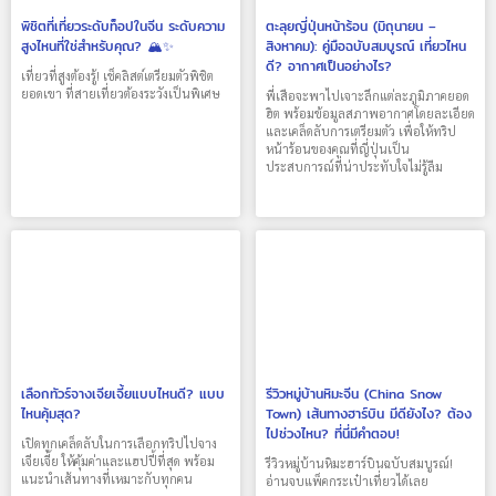
พิชิตที่เที่ยวระดับท็อปในจีน ระดับความ
ตะลุยญี่ปุ่นหน้าร้อน (มิถุนายน –
สูงไหนที่ใช่สำหรับคุณ? 🏔️✨
สิงหาคม): คู่มือฉบับสมบูรณ์ เที่ยวไหน
ดี? อากาศเป็นอย่างไร?
เที่ยวที่สูงต้องรู้! เช็คลิสต์เตรียมตัวพิชิต
ยอดเขา ที่สายเที่ยวต้องระวังเป็นพิเศษ
พี่เสือจะพาไปเจาะลึกแต่ละภูมิภาคยอด
ฮิต พร้อมข้อมูลสภาพอากาศโดยละเอียด
และเคล็ดลับการเตรียมตัว เพื่อให้ทริป
หน้าร้อนของคุณที่ญี่ปุ่นเป็น
ประสบการณ์ที่น่าประทับใจไม่รู้ลืม
เลือกทัวร์จางเจียเจี้ยแบบไหนดี? แบบ
รีวิวหมู่บ้านหิมะจีน (China Snow
ไหนคุ้มสุด?
Town) เส้นทางฮาร์บิน มีดียังไง? ต้อง
ไปช่วงไหน? ที่นี่มีคำตอบ!
เปิดทุกเคล็ดลับในการเลือกทริปไปจาง
เจียเจี้ย ให้คุ้มค่าและแฮปปี้ที่สุด พร้อม
รีวิวหมู่บ้านหิมะฮาร์บินฉบับสมบูรณ์!
แนะนำเส้นทางที่เหมาะกับทุกคน
อ่านจบแพ็คกระเป๋าเที่ยวได้เลย