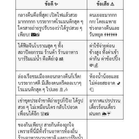
ข้อดี ✨
ข้อเสีย ⚠️
กลางคืนคือที่สุด! เปิดไฟแล้วสวย
คนเยอะมากกก
มากกกกก บรรยากาศโรแมนติกสุด ๆ
กก! โดยเฉพาะ
ใครสายถ่ายรูปรับรองว่าได้รูปสวย ๆ
ช่วงกลางคืนและ
เพียบ! 🌃📸
วันหยุด 👫👬👭
ได้ฟีลจีนโบราณสุด ๆ ทั้ง
ค่าใช้จ่ายค่อน
สถาปัตยกรรม ร้านค้า ร้านอาหาร
ข้างสูง ทั้งค่าเข้า
บาร์ริมแม่น้ำ คือดีย์!🏮🎎
ค่ากิน ค่าช้อปปิ้ง
💸💰
ล่องเรือชมเมืองตอนกลางคืนก็เริ่ด!
ห้องน้ำน้อยและ
บรรยากาศดี มีเสียงดนตรีคลอเบาๆ
ไม่ค่อยสะอาด 🚽
โรแมนติกสุด ๆ ไปเลย 🚢🎶
🧻
เช่าชุดประจำชาติถ่ายรูปก็ปัง! ได้รูป
อากาศแปรปรวน
สวย ๆ ไม่เหมือนใคร กลับไปอวด
เดี๋ยวร้อนเดี๋ยว
เพื่อนได้อีก 👗📸
ฝนตก 🌦️☔
ของกินเพียบ! สายกินต้องถูกใจ
เพราะที่นี่มีทั้งร้านอาหารท้องถิ่น
ร้านอาหารนานาชาติ และบาร์ริมน้ำ