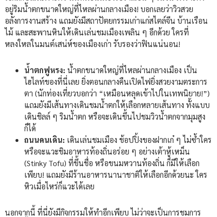
อยู่ริมน้ำตกขนาดใหญ่ที่ไหลผ่านกลางเมือง! บอกเลยว่าวิวสวย
อลังการงานสร้าง แถมยังมีสถาปัตยกรรมเก่าแก่สไตล์จีน บ้านเรือน
ไม้ และสะพานหินให้เดินเล่นชมเมืองเพลิน ๆ อีกด้วย ใครที่
หลงใหลในมนต์เสน่ห์ของเมืองเก่า รับรองว่าฟินแน่นอน!
น้ำตกฟูหรง:
น้ำตกขนาดใหญ่ที่ไหลผ่านกลางเมือง เป็น
ไฮไลท์ของที่นี่เลย ยิ่งตอนกลางคืนเปิดไฟยิ่งสวยงามตระการ
ตา (นักท่องเที่ยวบอกว่า “เหมือนหลุดเข้าไปในเทพนิยาย!”)
แถมยังมีเส้นทางเดินชมน้ำตกให้เลือกหลายเส้นทาง ทั้งแบบ
เดินชิลล์ ๆ ริมน้ำตก หรือจะเดินขึ้นไปชมวิวน้ำตกจากมุมสูง
ก็ได้
ถนนคนเดิน:
เดินเล่นชมเมือง ช้อปปิ้งของฝากเก๋ ๆ ไม่ซ้ำใคร
หรือจะแวะชิมอาหารท้องถิ่นอร่อย ๆ อย่างเต้าหู้เหม็น
(Stinky Tofu) ที่ขึ้นชื่อ หรือขนมหวานท้องถิ่น ก็มีให้เลือก
เพียบ! แถมยังมีร้านอาหารนานาชาติให้เลือกอีกด้วยนะ ใคร
หิวเมื่อไหร่ก็แวะได้เลย
นอกจากนี้ ที่นี่ยังมีกิจกรรมให้ทำอีกเพียบ ไม่ว่าจะเป็นการชมการ