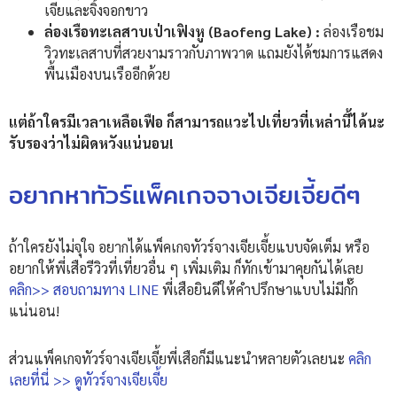
เจียและจิ้งจอกขาว
ล่องเรือทะเลสาบเป่าเฟิงหู (Baofeng Lake) :
ล่องเรือชม
วิวทะเลสาบที่สวยงามราวกับภาพวาด แถมยังได้ชมการแสดง
พื้นเมืองบนเรืออีกด้วย
แต่ถ้าใครมีเวลาเหลือเฟือ ก็สามารถแวะไปเที่ยวที่เหล่านี้ได้นะ
รับรองว่าไม่ผิดหวังแน่นอน!
อยากหาทัวร์แพ็คเกจจางเจียเจี้ยดีๆ
ถ้าใครยังไม่จุใจ อยากได้แพ็คเกจทัวร์จางเจียเจี้ยแบบจัดเต็ม หรือ
อยากให้พี่เสือรีวิวที่เที่ยวอื่น ๆ เพิ่มเติม ก็ทักเข้ามาคุยกันได้เลย
คลิก>> สอบถามทาง LINE
พี่เสือยินดีให้คำปรึกษาแบบไม่มีกั๊ก
แน่นอน!
ส่วนแพ็คเกจทัวร์จางเจียเจี้ยพี่เสือก็มีแนะนำหลายตัวเลยนะ
คลิก
เลยที่นี่ >> ดูทัวร์จางเจียเจี้ย