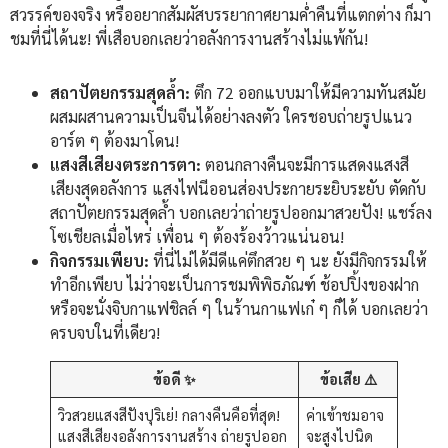
สวรรค์ของจริง หรืออยากสัมผัสบรรยากาศยามค่ำคืนที่แตกต่าง ก็มา
ชมที่นี่ได้นะ! พี่เสือบอกเลยว่าอลังการงานสร้างไม่แพ้กัน!
สถาปัตยกรรมสุดล้ำ:
ตึก 72 ออกแบบมาให้มีความทันสมัย
ผสมผสานความเป็นจีนได้อย่างลงตัว ใครชอบถ่ายรูปแนว
อาร์ต ๆ ต้องมาโดน!
แสงสีเสียงตระการตา:
ตอนกลางคืนจะมีการแสดงแสงสี
เสียงสุดอลังการ แสงไฟนีออนส่องประกายระยิบระยับ ตัดกับ
สถาปัตยกรรมสุดล้ำ บอกเลยว่าถ่ายรูปออกมาสวยปัง! แชร์ลง
โซเชียลเมื่อไหร่ เพื่อน ๆ ต้องร้องว้าวแน่นอน!
กิจกรรมเพียบ:
ที่นี่ไม่ได้มีดีแค่ตึกสวย ๆ นะ ยังมีกิจกรรมให้
ทำอีกเพียบ ไม่ว่าจะเป็นการชมพิพิธภัณฑ์ ช้อปปิ้งของฝาก
หรือจะนั่งจิบกาแฟชิลล์ ๆ ในร้านกาแฟเก๋ ๆ ก็ได้ บอกเลยว่า
ครบจบในที่เดียว!
ข้อดี ✨
ข้อเสีย ⚠️
วิวสวยแสงสีปังปุริเย่! กลางคืนคือที่สุด!
ค่าเข้าชมอาจ
แสงสีเสียงอลังการงานสร้าง ถ่ายรูปออก
จะสูงไปนิด