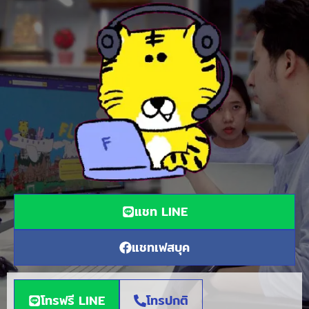
แชท LINE
แชทเฟสบุค
โทรฟรี LINE
โทรปกติ