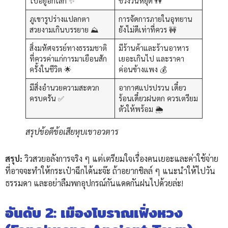
ไปอยู่อีกโลก ✨
ช่วงวันหยุด 👫
ภูเขารูปร่างแปลกตา
การจัดการภายในอุทยาน
สวยงามเกินบรรยาย ⛰️
ยังไม่ดีเท่าที่ควร 🚧
สิ่งมหัศจรรย์ทางธรรมชาติ
มีร้านค้าและร้านอาหาร
ที่ควรค่าแก่การมาเยือนสัก
เยอะเกินไป และราคา
ครั้งในชีวิต 🌟
ค่อนข้างแพง 💰
มีสิ่งอำนวยความสะดวก
อากาศแปรปรวน เดี๋ยว
ครบครัน ✅
ร้อนเดี๋ยวฝนตก ควรเตรียม
ตัวให้พร้อม 🌦️
สรุปข้อดีข้อเสียหุบเขาอวตาร
สรุป:
วิวสวยอลังการจริง ๆ แต่เตรียมใจเรื่องคนเยอะและค่าใช้จ่าย
ที่อาจจะทำให้กระเป๋าฉีกได้นะจ๊ะ ถ้าอยากชิลล์ ๆ แนะนำให้ไปวัน
ธรรมดา และอย่าลืมพกอุปกรณ์กันแดดกันฝนไปด้วยล่ะ!
อันดับ 2: เมืองโบราณเฟิ่งหวง