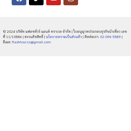
© 2024 บริษัท แฟลชทัวร์ แอนด์ ทราเวล จำกัด | ใบอนุญาตประกอบธุรกิจนำเที่ยว เลข
ที่ 11/10886 | สงวนลิขสิทธิ์ |
นโยบายความเป็นส่วนตัว
| ติดต่อเรา:
02-096-5889
|
อีเมล:
flashtour.co@gmail.com