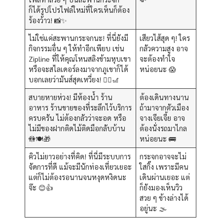
ก็ได้รูปโปรไฟล์ใหม่ที่ใครเห็นก็ต้อง
ร้องว้าว! 📸✨
ไม่ใช่แค่สะพานกระจกนะ! ที่นี่ยังมี
เสียวไส้สุด ๆ! ใคร
กิจกรรมอื่น ๆ ให้ทำอีกเพียบ เช่น
กลัวความสูง อาจ
Zipline ที่ให้คุณโหนสลิงข้ามหุบเขา
จะต้องทำใจ
หรือจะสไลเดอร์ลงมาจากภูเขาก็ได้
หน่อยนะ 😱
บอกเลยว่ามันส์สุดเหวี่ยง! 🧗‍♀️🎢
สบายหายห่วง! มีห้องน้ำ ร้าน
ต้องเดินทางนาน
อาหาร ร้านขายของที่ระลึกไว้บริการ
ถ้ามาจากตัวเมือง
ครบครัน ไม่ต้องกลัวว่าจะอด หรือ
จางเจียเจี้ย อาจ
ไม่มีของฝากติดไม้ติดมือกลับบ้าน
ต้องนั่งรถมาไกล
🚻🍽️🎁
หน่อยนะ 🚌
คิวไม่ยาวอย่างที่คิด! ที่นี่มีระบบการ
กระจกอาจจะไม่
จัดการที่ดี แม้จะมีนักท่องเที่ยวเยอะ
ใสกิ๊ง เพราะมีคน
แต่ก็ไม่ต้องรอนานจนหงุดหงิดนะ
เดินผ่านเยอะ แต่
จ๊ะ 😊👍
ก็ยังมองเห็นวิว
สวย ๆ ข้างล่างได้
อยู่นะ 🌫️