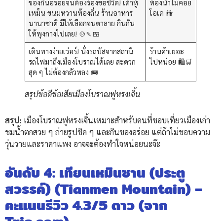
ของกินอร่อยจนต้องร้องขอชีวิต! เต้าหู้
ห้องน้ำไม่ค่อย
เหม็น ขนมหวานท้องถิ่น ร้านอาหาร
โอเค 🚻
นานาชาติ มีให้เลือกจนตาลาย กินกัน
ให้พุงกางไปเลย! 🍲🍡🍱
เดินทางง่ายเว่อร์! นั่งรถบัสจากสถานี
ร้านค้าเยอะ
รถไฟมาถึงเมืองโบราณได้เลย สะดวก
ไปหน่อย 🛍️🛒
สุด ๆ ไม่ต้องกลัวหลง 🚌
สรุปข้อดีข้อเสียเมืองโบราณฟูหรงเจิ้น
สรุป:
เมืองโบราณฟูหรงเจิ้นเหมาะสำหรับคนที่ชอบเที่ยวเมืองเก่า
ชมน้ำตกสวย ๆ ถ่ายรูปชิค ๆ และกินของอร่อย แต่ถ้าไม่ชอบความ
วุ่นวายและราคาแพง อาจจะต้องทำใจหน่อยนะจ๊ะ
อันดับ 4: เทียนเหมินซาน (ประตู
สวรรค์) (Tianmen Mountain) –
คะแนนรีวิว 4.3/5 ดาว (จาก