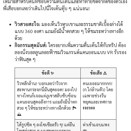
เหมาะสำหรับคนที่ชอบความตื่นเต้นและท้าทายขีดจำกัดของตัวเอง
พี่เสือบอกเลยว่าเดินไปนี่ใจเต้นตุ๊บ ๆ แน่นอน!
วิวสวยสะใจ:
มองเห็นวิวหุบเขาและธรรมชาติเบื้องล่างได้
แบบ 360 องศา แถมยังมีน้ำตกสวย ๆ ให้ชมระหว่างทางอีก
ด้วย
กิจกรรมสุดมันส์:
ใครอยากเพิ่มความตื่นเต้นให้กับทริป ต้อง
ลองนั่งบอลลูนลอยฟ้าชมวิวแกรนด์แคนยอนแบบ VR รับรอง
ว่าฟินสุด ๆ
ข้อดี ✨
ข้อเสีย ⚠️
วิวหลักล้าน! บอกเลยว่าวิวจาก
คนเยอะมากกกก!
สะพานกระจกนี่มันสุดยอด! มองไป
(ก.ไก่ล้านตัว) โดย
ทางไหนก็เจอแต่ภูเขาสลับซับซ้อน
เฉพาะช่วงวัน
แคนยอนสุดอลังการ แถมยังมีน้ำตก
หยุดและเทศกาล
สวย ๆ ให้ชมระหว่างทางอีกด้วย 🏞️
👫👬👭
⛰️
ได้รูปชิค ๆ ลงโซเชียลรัว ๆ! แค่ยืน
ค่าเข้าแอบแพง
โพสท่าสวย ๆ บนสะพานกระจก
💸