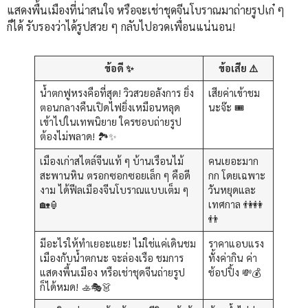
แสดงพื้นเมืองที่น่าสนใจ หรือจะเช่าชุดจีนโบราณมาถ่ายรูปเก๋ ๆ
ก็ได้ รับรองว่าได้รูปสวย ๆ กลับไปอวดเพื่อนแน่นอน!
ข้อดี ✨
ข้อเสีย ⚠️
น้ำตกฟูหรงคือที่สุด! วิวสวยอลังการ ยิ่ง
เสียค่าเข้าชม
ตอนกลางคืนเปิดไฟยิ่งเหมือนหลุด
นะจ๊ะ 🎟️
เข้าไปในเทพนิยาย ใครชอบถ่ายรูป
ต้องไม่พลาด! 🏞️✨
เมืองเก่าสไตล์จีนแท้ ๆ บ้านเรือนไม้
คนเยอะมาก
สะพานหิน ตรอกซอกซอยเล็ก ๆ คือดี
กก โดยเฉพาะ
งาม ได้ฟีลเมืองจีนโบราณแบบเต็ม ๆ
วันหยุดและ
🏡🏮
เทศกาล 👫👭
👬
มีอะไรให้ทำเยอะแยะ! ไม่ใช่แค่เดินชม
ราคาแอบแรง
เมืองกับน้ำตกนะ จะล่องเรือ ชมการ
ทั้งค่ากิน ค่า
แสดงพื้นเมือง หรือเช่าชุดจีนถ่ายรูป
ช้อปปิ้ง 💸💰
ก็ได้หมด! 🚣🎭👗