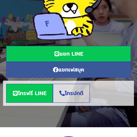
แชท LINE
แชทเฟสบุค
โทรฟรี LINE
โทรปกติ