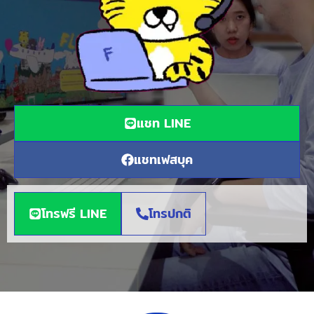
แชท LINE
แชทเฟสบุค
โทรฟรี LINE
โทรปกติ