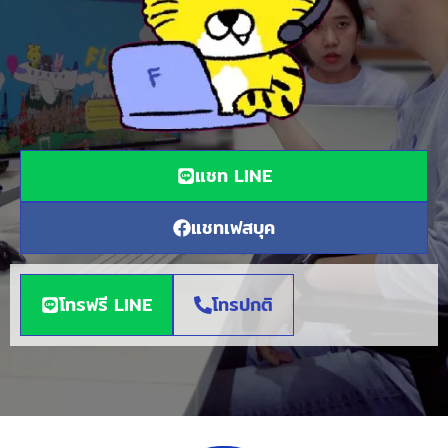
แชท LINE
แชทเฟสบุค
โทรฟรี LINE
โทรปกติ