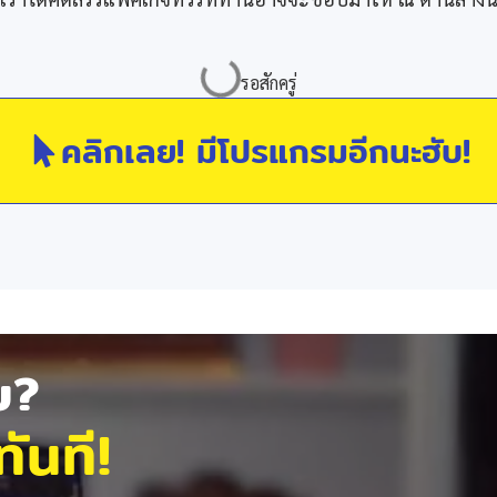
คลิกเลย! มีโปรแกรมอีกนะฮับ!
ัย?
ันที!