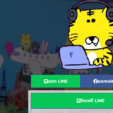
แชท LINE
แชทเฟส
โทรฟรี LINE