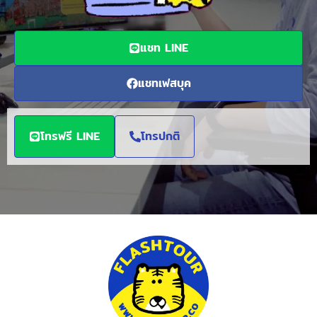
แชท LINE
แชทเฟสบุค
โทรฟรี LINE
โทรปกติ