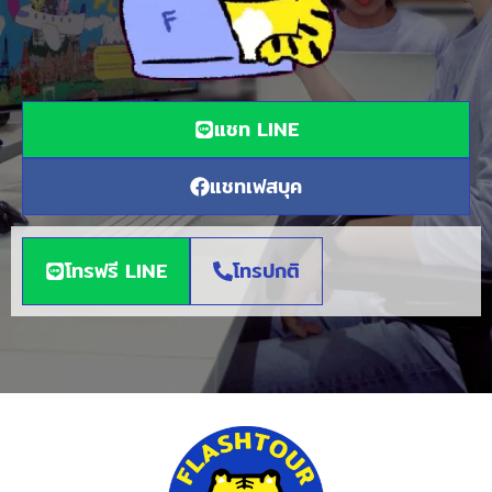
แชท LINE
แชทเฟสบุค
โทรฟรี LINE
โทรปกติ