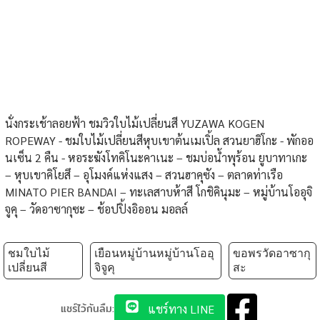
นั่งกระเช้าลอยฟ้า ชมวิวใบไม้เปลี่ยนสี YUZAWA KOGEN
ROPEWAY - ชมใบไม้เปลี่ยนสีหุบเขาต้นเมเปิ้ล สวนยาฮิโกะ - พักออ
นเซ็น 2 คืน - หอระฆังโทคิโนะคาเนะ – ชมบ่อน้ำพุร้อน ยูบาทาเกะ
– หุบเขาคิโยสึ – อุโมงค์แห่งแสง – สวนฮาคุซัง – ตลาดท่าเรือ
MINATO PIER BANDAI – ทะเลสาบห้าสี โกชิคินุมะ – หมู่บ้านโออุจิ
จูคุ – วัดอาซากุซะ – ช้อปปิ้งอิออน มอลล์
ชมใบไม้
เยือนหมู่บ้านหมู่บ้านโออุ
ขอพรวัดอาซากุ
เปลี่ยนสี
จิจูคุ
สะ
แชร์ไว้กันลืม:
แชร์ทาง LINE