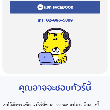
แชท FACEBOOK
โทร: 02-096-5889
คุณอาจจะชอบทัวร์นี้
เราได้คัดสรรแพ็คเกจทัวร์ที่ท่านอาจจะชอบมาให้ ณ ด้านล่างนี้