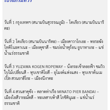
โปรแกรมทัวร์
วันที่ 1 กรุงเทพฯ (สนามบินสุวรรณภูมิ) – โตเกียว (สนามบินนาริ
ตะ)
วันที่ 2 โตเกียว (สนามบินนาริตะ) – เมืองคาวาโกเอะ – หอระฆัง
โทคิโนะคาเนะ – เมืองคุซาสึ – ชมบ่อน้ำพุร้อน ยูบาทาเกะ – แช่
น้ำแร่ธรรมชาติ
วันที่ 3 YUZAWA KOGEN ROPEWAY – นั่งกระเช้าลอยฟ้า ชมวิว
ใบไม้เปลี่ยนสี – หุบเขาคิโยสึ – อุโมงค์แห่งแสง – หุบเขาต้นเม
เปิ้ล สวนยาฮิโกะ – เมืองนีงาตะ
วันที่ 4 สวนฮาคุซัง – ตลาดท่าเรือ MINATO PIER BANDAI –
เมืองไอสึวากะมัตสึ – ทะเลสาบห้าสี โกชิคินุมะ – แช่น้ำแร่
ธรรมชาติ