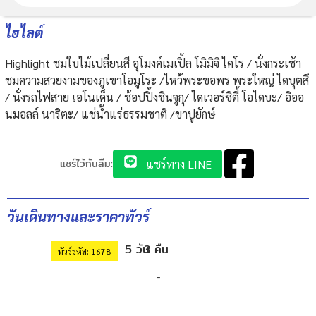
ไฮไลต์
Highlight ชมใบไม้เปลี่ยนสี อุโมงค์เมเปิ้ล โมิมิจิ ไคโร / นั่งกระเช้า
ชมความสวยงามของภูเขาโอมูโระ /ไหว้พระขอพร พระใหญ่ ไดบุตสึ
/ นั่งรถไฟสาย เอโนเด็น / ช้อปปิ้งชินจูกุ/ ไดเวอร์ซิตี้ โอไดบะ/ อิออ
นมอลล์ นาริตะ/ แช่น้ำแร่ธรรมชาติ /ขาปูยักษ์
แชร์ไว้กันลืม:
แชร์ทาง LINE
วันเดินทางและราคาทัวร์
5 วัน
3 คืน
ทัวร์รหัส: 1678
-