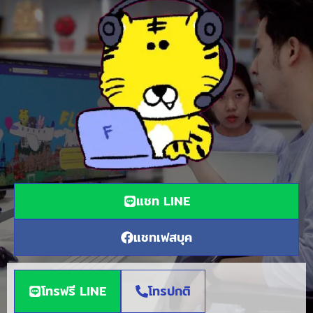
แชท LINE
แชทเฟสบุค
โทรฟรี LINE
โทรปกติ