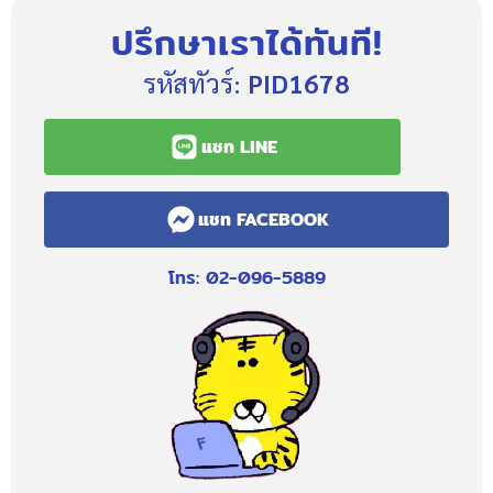
ปรึกษาเราได้ทันที!
รหัสทัวร์:
PID1678
แชท LINE
แชท FACEBOOK
โทร: 02-096-5889