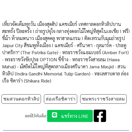
เที่ยวจัดเต็มทุกวัน เมืองสุดฮิป แคชเมียร์ เทศกาลดอกทิวลิปบาน
สะพรั่ง ปีละครั้ง I ถ่ายรูปจุใจ กลางทุ่งดอกไม้ใหญ่ทีสุดในเอเชีย I ฟรี!
ขี่ม้า ท้าลมหนาว เมืองสุคคลู พาฮาลแกรม I ติดเทรนกับมุมถ่ายรูป
Jaipur City สีชมพูทั้งเมือง I แคชเมียร์ - ศรีนาคา - กุลมาร์ค - ประตู
ปาตริกา" (The Patrika Gate) - พระราชวังแอมเบอร์ (Amber Fort)
- พระราชวังชัยปุระ OPTION ขี่ช้าง - พระราชวังสายลม (Hawa
Mahal) - มัสยิดไม้ใหญ่ที่สุดกลางเมืองศรีนาคา Jama Masjid - สวน
ทิวลิป (Indira Gandhi Memorial Tulip Garden) - ทะเลสาบดาล ล่อง
เรือ ชิคาร่า (Shikara Ride)
ชมสวนดอกทิวลิป
ล่องเรือชิคาร่า
ชมพระราชวังสายลม
แชร์ไว้กันลืม:
แชร์ทาง LINE