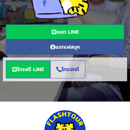
แชท LINE
แชทเฟสบุค
โทรฟรี LINE
โทรปกติ