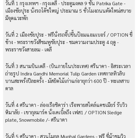
วันที่ 1 กรุงเทพฯ - กรุงเดลี - ประตูมงคล 9 ชั้น Patrika Gate -
เมืองชัยปุระ นั่งรถโค๊ชใหญ่ ประมาณ 5 ชั่วโมงถนนตัดใหม่สบาย
มีจุดแวะพัก
วันที่ 2 เมืองชัยปุระ - ฟรีนั่งรถจี๊ปขึ้นป้อมแอมเบอร์ / OPTION ขี่
ช้าง - พระราชวังสีชมพูชัยปุระ - ชมความงามประตู 4 ฤดู -
พระราชวังสายลม - เดลี
วันที่ 3 สนามบินเดลี - (บินภายในประเทศ) ศรีนาคา - อิสระเวลา
ถ่ายรูป Indira Gandhi Memorial Tulip Garden เทศกาลทิวลิบ
บานสะพรั่งปีละครั้ง - มัสยิดไม้เก่าแก่อายุกว่า 600 ปี - ทะเลสาบ
ดาล
วันที่ 4 ศรีนาคา - ล่องเรือชิคาร่า เรือพายสไตล์แคชเมียร์ รับวิว
หิมาลัย - เขากุลมาร์ค นั่งเคเบิ้ลถึง เฟส1 / OPTION Sledge
plate, Snowmobile /- ศรีนาคา
วันที่ 5 ศรีนาคา - สวนโมกุล Mughal Gardens - ฟรี ขี่ม้าชมวิว