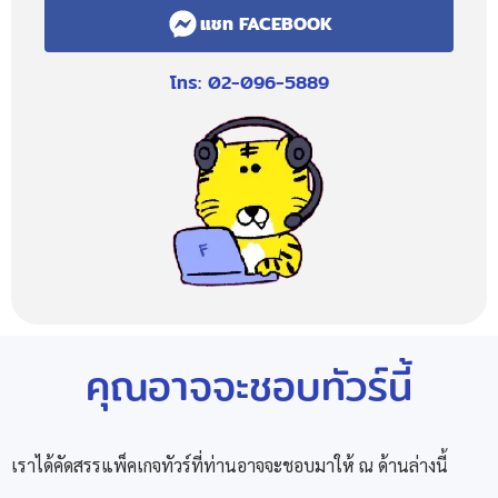
แชท FACEBOOK
โทร: 02-096-5889
คุณอาจจะชอบทัวร์นี้
เราได้คัดสรรแพ็คเกจทัวร์ที่ท่านอาจจะชอบมาให้ ณ ด้านล่างนี้