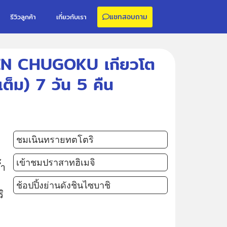
แชทสอบถาม
รีวิวลูกค้า
เกี่ยวกับเรา
EEN CHUGOKU เกียวโต
เต็ม) 7 วัน 5 คืน
ชมเนินทรายทตโตริ
เข้าชมปราสาทฮิเมจิ
้ำ
ช้อปปิ้งย่านดังชินไซบาชิ
ิ