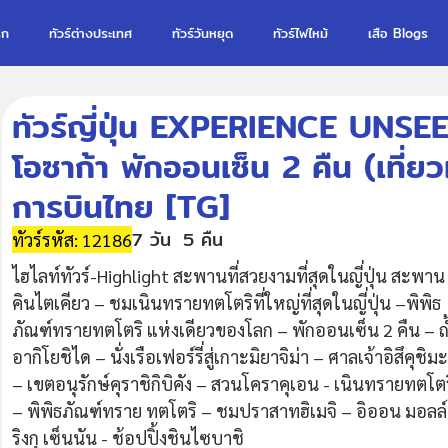
รก
ทัวร์ต่างประเทศ
ทัวร์วันหยุด
ทัวร์ไฟไหม้
เสือ Blogs
ทัวร์ญี่ปุ่น EXPERIENCE UNS
โอซาก้า พักออนเซ็น 2 คืน (เที่ยว
การบินไทย [TG]
7 วัน
5 คืน
ทัวร์รหัส: 12186
ไฮไลท์ทัวร์-Highlight สะพานที่สวยงามที่สุดในญี่ปุ่น สะพาน
คินไตเคียว – ชมเนินทรายทตโตริที่ใหญ่ที่สุดในญี่ปุ่น –พิพิธ
ภัณฑ์ทรายทตโตริ แห่งเดียวของโลก – พักออนเซ็น 2 คืน – ถ
อากิโยชิได – นั่งเรือเฟอร์รี่สู่เกาะมิยาจิม่า – ศาลเจ้าอิสึคุชิมะ
– เขตอนุรักษ์คุราชิกิบิคัง – สวนโคราคุเอน - เนินทรายทตโตร
– พิพิธภัณฑ์ทราย ทตโตริ – ชมปราสาทฮิเมจิ – อิออน มอลล์
ริงกุ เซ็นนัน - ช้อปปิ้งชินไซบาชิ