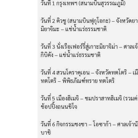
วันที่ 1 กรุงเทพฯ (สนามบินสุวรรณภูมิ)
วันที่ 2 คิวชู (สนามบินฟุกุโอกะ) – จังหวัด
มิยาจิมะ – แช่น้ำแร่ธรรมชาติ
วันที่ 3 นั่งเรือเฟอร์รี่สู่เกาะมิยาจิม่า – ศ
กิบิคัง – แช่น้ำแร่ธรรมชาติ
วันที่ 4 สวนโคราคุเอน – จังหวัดทตโตริ – เ
ทตโตริ – พิพิธภัณฑ์ทราย ทตโตริ
วันที่ 5 เมืองฮิเมจิ – ชมปราสาทฮิเมจิ (รวมค่
ช้อปปิ้งถนนชิโจ
วันที่ 6 กิจกรรมชงชา – โอซาก้า – ศาลเจ้า
บาชิ