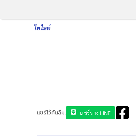
ไฮไลต์
แชร์ไว้กันลืม:
แชร์ทาง LINE