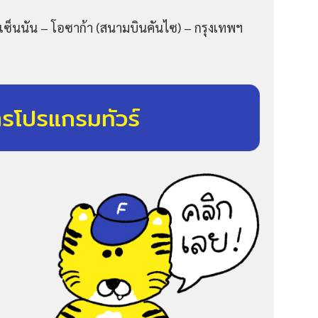
ุ เซ็นนัน – โอซาก้า (สนามบินคันไซ) – กรุงเทพฯ
ารโปรแกรมทัวร์