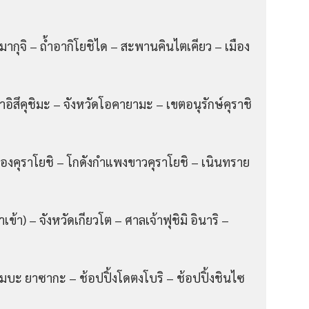
ยามากุจิ – ถ้ำอากิโยชิได – สะพานคินไตเคียว – เมือง
าลเจ้าอิสึคุชิมะ – จังหวัดโอคายามะ – เขตอนุรักษ์คุราชิ
มืองคุราโยชิ – โกดังกำแพงขาวคุราโยชิ – เนินทราย
าเข้า) – จังหวัดเกียวโต – ศาลเจ้าฟุชิมิ อินาริ –
นัมบะ ยาซากะ – ช้อปปิ้งโดตงโบริ – ช้อปปิ้งชินไซ