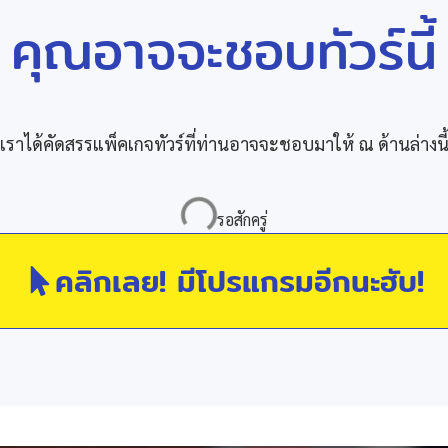
คุณอาจจะชอบทัวร์นี้
เราได้คัดสรรแพ็คเกจทัวร์ที่ท่านอาจจะชอบมาให้ ณ ด้านล่างนี
คลิกเลย! มีโปรแกรมอีกนะฮับ!