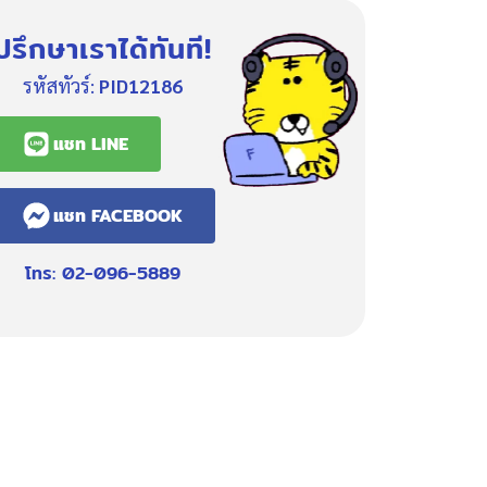
ปรึกษาเราได้ทันที!
รหัสทัวร์:
PID12186
แชท LINE
แชท FACEBOOK
โทร: 02-096-5889