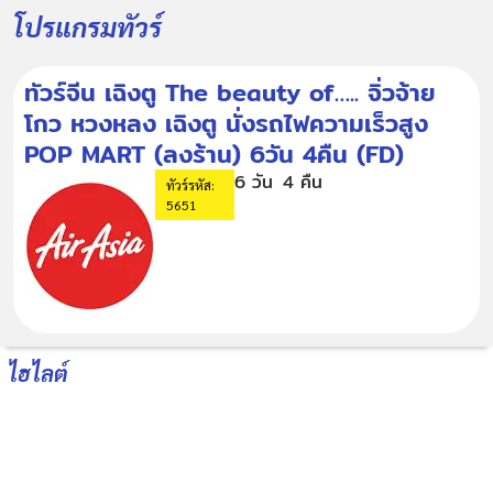
โปรแกรมทัวร์
ทัวร์จีน เฉิงตู The beauty of….. จิ่วจ้าย
โกว หวงหลง เฉิงตู นั่งรถไฟความเร็วสูง
POP MART (ลงร้าน) 6วัน 4คืน (FD)
6 วัน
4 คืน
ทัวร์รหัส:
5651
ไฮไลต์