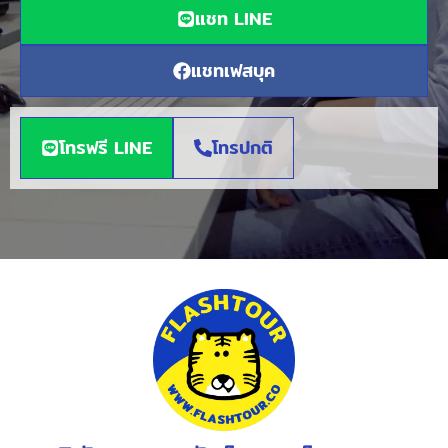
แชท LINE
แชทเฟสบุค
โทรฟรี LINE
โทรปกติ