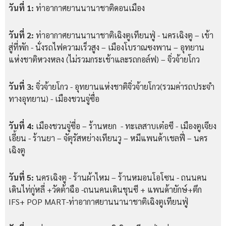
วันที่ 1:
ท่าอากาศยานนานาชาติดอนเมือง
วันที่ 2:
ท่าอากาศยานนานาชาติเฉิงตูเทียนฟู่ - นครเฉิงตู – เข้า
สู่ที่พัก - นั่งรถไฟความเร็วสูง – เมืองโบราณซงพาน – อุทยาน
แห่งชาติหวงหลง (ไม่รวมกระเช้าและรถกอล์ฟ) – จิ่วจ้ายโกว
วันที่ 3:
จิ่วจ้ายโกว - อุทยานแห่งชาติจิ่วจ้ายโกว(รวมค่ารถประจำ
ทางอุทยาน) - เมืองชวนจู่ซื่อ
วันที่ 4:
เมืองชวนจู่ซี่อ – ร้านหยก - ทะเลสาบเต๋อซี - เมืองตูเจียง
เอี้ยน - ร้านยา – จัตุรัสหย่างเทียนวู – หมีแพนด้าเชลฟี่ – นคร
เฉิงตู
วันที่ 5:
นครเฉิงตู - ร้านผ้าไหม – ร้านหมอนโอโซน - ถนนคน
เดินไท่กู่หลี่ +วัดต้าฉือ -ถนนคนเดินชุนซี + แพนด้ายักษ์+ตึก
IFS+ POP MART-ท่าอากาศยานนานาชาติเฉิงตูเทียนฟู่