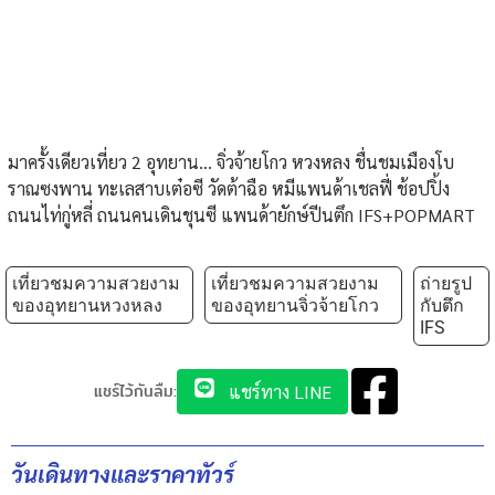
มาครั้งเดียวเที่ยว 2 อุทยาน... จิ่วจ้ายโกว หวงหลง ชื่นชมเมืองโบ
ราณซงพาน ทะเลสาบเต๋อซี วัดต้าฉือ หมีแพนด้าเชลฟี่ ช้อปปิ้ง
ถนนไท่กู่หลี่ ถนนคนเดินชุนซี แพนด้ายักษ์ปีนตึก IFS+POPMART
เที่ยวชมความสวยงาม
เที่ยวชมความสวยงาม
ถ่ายรูป
ของอุทยานหวงหลง
ของอุทยานจิ่วจ้ายโกว
กับตึก
IFS
แชร์ไว้กันลืม:
แชร์ทาง LINE
วันเดินทางและราคาทัวร์