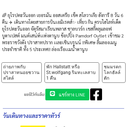
🌈 ยุโรปตะวันออก เยอรมัน ออสเตรีย เช็ค สโลวาเกีย ฮังการี 8 วัน 6
คืน ✈️ เดินทางโดยสายการบินเอมิเรตส์✨ เที่ยว กิน ครบไฮไลท์เด็ด
ยุโรปตะวันออก จัตุรัสมาเรียนพลาส ซาลบวร์ก เชสกี้คลุมลอฟ
บูดาเปสต์ มนต์เสน่ห์เเห่งดานูบ ช้อปปิ้ง Parndorf Outlet เข้าชม 2
พระราชวังดัง ปราสาทปราก เเละเชินบรุนน์ !!พิเศษ ลิ้มลองเมนู
ประจำชาติ ทั้ง 5 ประเทศ!! ล่องเรือเเมน้ำดานูบ
ถ่ายภาพกับ
พัก Hallstatt หรือ
ชมมรดก
ปราสาทนอยชวาน
St.wolfgang ริมทะเลสาบ
โลกฮัลล์
สไตล์
1 คืน
ตัก
แชร์ไว้กันลืม:
แชร์ทาง LINE
วันเดินทางและราคาทัวร์