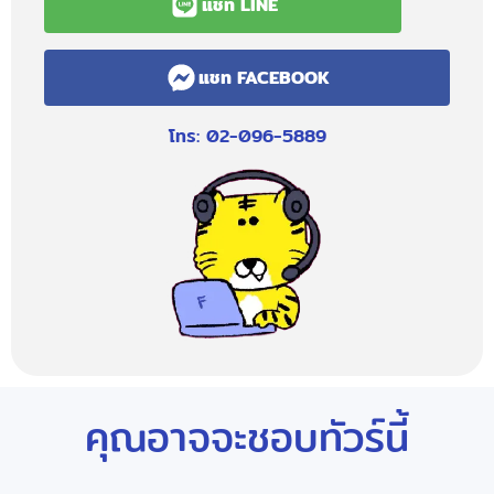
แชท LINE
แชท FACEBOOK
โทร: 02-096-5889
คุณอาจจะชอบทัวร์นี้