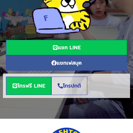
แชท LINE
แชทเฟสบุค
โทรฟรี LINE
โทรปกติ