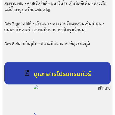
สะพานเชน • คาสเทิลฮัลล์ • มหาวิหาร เซ็นท์สตีเฟ่น • ล่องเรือ
แม่น้ำดานูบพร้อมแชมเปญ
DAy 7 บูดาเปสต์ • เวียนนา • พระราชวังและสวนเชินน์บรุน •
ถนนคาร์ทเนอร์ • สนามบินนานาชาติ กรุงเวียนนา
Day 8 สนามบินดูไบ • สนามบินนานาชาติสุวรรณภูมิ
ดูเอกสารโปรแกรมทัวร์