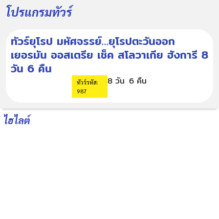
โปรแกรมทัวร์
ทัวร์ยุโรป มหัศจรรย์…ยุโรปตะวันออก
เยอรมัน ออสเตรีย เช็ค สโลวาเกีย ฮังการี 8
วัน 6 คืน
8 วัน
6 คืน
ทัวร์รหัส:
987
ไฮไลต์