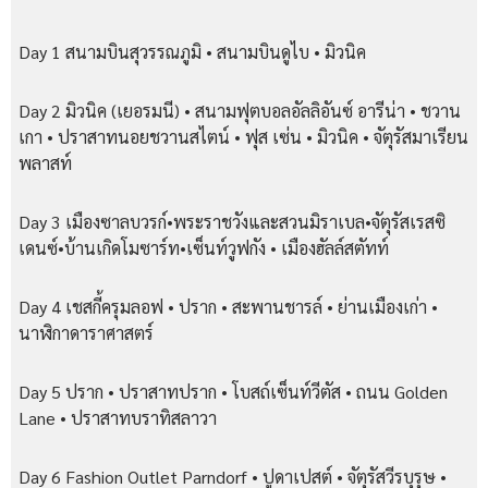
Day 1 สนามบินสุวรรณภูมิ • สนามบินดูไบ • มิวนิค
Day 2 มิวนิค (เยอรมนี) • สนามฟุตบอลอัลลิอันซ์ อารีน่า • ชวาน
เกา • ปราสาทนอยชวานสไตน์ • ฟุส เซ่น • มิวนิค • จัตุรัสมาเรียน
พลาสท์
Day 3 เมืองซาลบวรก์•พระราชวังและสวนมิราเบล•จัตุรัสเรสซิ
เดนซ์•บ้านเกิดโมซาร์ท•เซ็นท์วูฟกัง • เมืองฮัลล์สตัทท์
Day 4 เชสกี้ครุมลอฟ • ปราก • สะพานชารล์ • ย่านเมืองเก่า •
นาฬิกาดาราศาสตร์
Day 5 ปราก • ปราสาทปราก • โบสถ์เซ็นท์วีตัส • ถนน Golden
Lane • ปราสาทบราทิสลาวา
Day 6 Fashion Outlet Parndorf • ปูดาเปสต์ • จัตุรัสวีรบุรุษ •