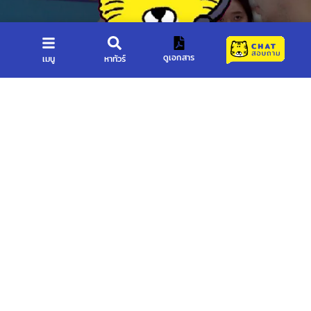
ดูเอกสาร
เมนู
หาทัวร์
แชท LINE
แชทเฟสบุค
โทรฟรี LINE
โทรปกติ