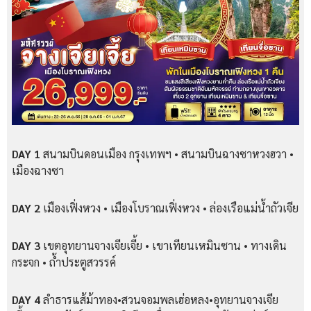
DAY 1
สนามบินดอนเมือง กรุงเทพฯ • สนามบินฉางซาหวงฮวา •
เมืองฉางซา
DAY 2
เมืองเฟิ่งหวง • เมืองโบราณเฟิ่งหวง • ล่องเรือแม่น้ำถัวเจีย
DAY 3
เขตอุทยานจางเจียเจี้ย • เขาเทียนเหมินซาน • ทางเดิน
กระจก • ถ้ำประตูสวรรค์
DAY 4
ลำธารแส้ม้าทอง•สวนจอมพลเฮ่อหลง•อุทยานจางเจีย