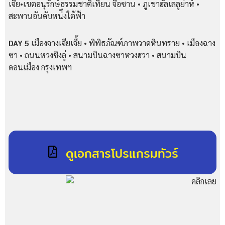
เจี้ย•เขตอนุรักษ์ธรรมชาติเทียน จื่อซาน • ภูเขาฮัลเลลูย่าห์ •
สะพานอันดับหน่ึงใต้ฟ้า
DAY 5
เมืองจางเจียเจี้ย • พิพิธภัณฑ์ภาพวาดหินทราย • เมืองฉาง
ซา • ถนนหวงซิงลู่ • สนามบินฉางซาหวงฮวา • สนามบิน
ดอนเมือง กรุงเทพฯ
ดูเอกสารโปรแกรมทัวร์