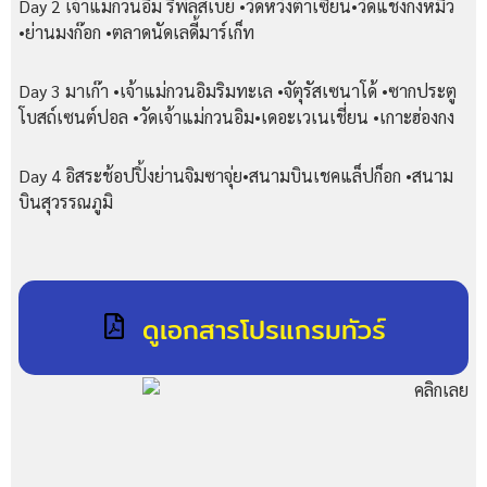
Day 2 เจ้าแม่กวนอิม รีพัลส์เบย์ •วัดหวังต้าเซียน•วัดแชงกงหมิว
•ย่านมงก๊อก •ตลาดนัดเลดี้มาร์เก็ท
Day 3 มาเก๊า •เจ้าแม่กวนอิมริมทะเล •จัตุรัสเซนาโด้ •ซากประตู
โบสถ์เซนต์ปอล •วัดเจ้าแม่กวนอิม•เดอะเวเนเชี่ยน •เกาะฮ่องกง
Day 4 อิสระช้อปปิ้งย่านจิมซาจุ่ย•สนามบินเชคแล็ปก็อก •สนาม
บินสุวรรณภูมิ
ดูเอกสารโปรแกรมทัวร์