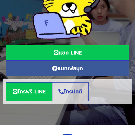
แชท LINE
แชทเฟสบุค
โทรฟรี LINE
โทรปกติ