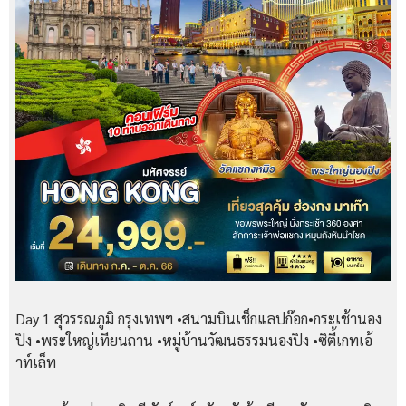
Day 1
สุวรรณภูมิ กรุงเทพฯ •สนามบินเช็กแลปก๊อก•กระเช้านอง
ปิง •พระใหญ่เทียนถาน •หมู่บ้านวัฒนธรรมนองปิง •ซิตี้เกทเอ้
าท์เล็ท