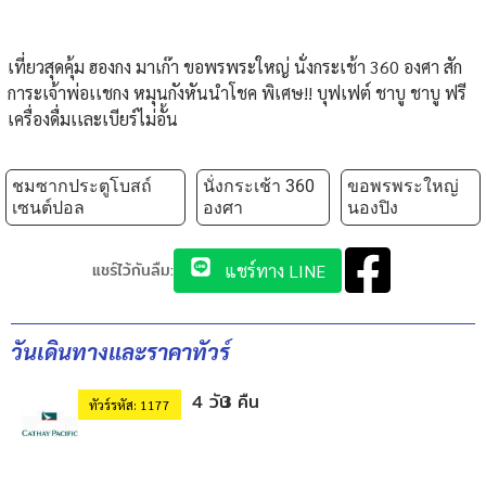
เที่ยวสุดคุ้ม ฮองกง มาเก๊า ขอพรพระใหญ่ นั่งกระเช้า 360 องศา สัก
การะเจ้าพ่อเเชกง หมุนกังหันนำโชค พิเศษ!! บุฟเฟต์ ชาบู ชาบู ฟรี
เครื่องดื่มเเละเบียร์ไม่อั้น
ชมซากประตูโบสถ์
นั่งกระเช้า 360
ขอพรพระใหญ่
เซนต์ปอล
องศา
นองปิง
แชร์ไว้กันลืม:
แชร์ทาง LINE
วันเดินทางและราคาทัวร์
4 วัน
3 คืน
ทัวร์รหัส: 1177