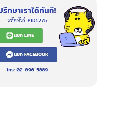
ปรึกษาเราได้ทันที!
รหัสทัวร์:
PID1275
แชท LINE
แชท FACEBOOK
โทร: 02-096-5889