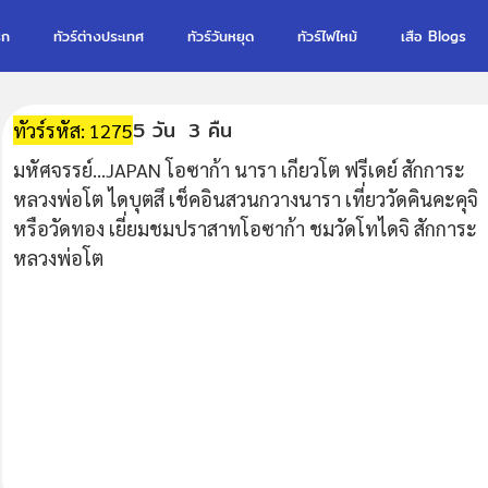
รก
ทัวร์ต่างประเทศ
ทัวร์วันหยุด
ทัวร์ไฟไหม้
เสือ Blogs
5 วัน
3 คืน
ทัวร์รหัส: 1275
มหัศจรรย์...JAPAN โอซาก้า นารา เกียวโต ฟรีเดย์ สักการะ
หลวงพ่อโต ไดบุตสึ เช็คอินสวนกวางนารา เที่ยววัดคินคะคุจิ
หรือวัดทอง เยี่ยมชมปราสาทโอซาก้า ชมวัดโทไดจิ สักการะ
หลวงพ่อโต