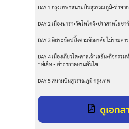
DAY 1 กรุงเทพฯสนามบินสุวรรณภูมิ•ท่าอาก
DAY 2 เมืองนารา•วัดโทไดจิ•ปราสาทโอซาก้
DAY 3 อิสระช้อปปิ้งตามอัธยาศัย ไม่รวมค่าร
DAY 4 เมืองเกียวโต•ศาลเจ้าเฮอัน•กิจกรรมทำ
าท์เล็ท • ท่าอากาศยานคันไซ
DAY 5 สนามบินสุวรรณภูมิ กรุงเทพ
ดูเอกส