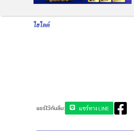
ไฮไลต์
แชร์ไว้กันลืม:
แชร์ทาง LINE