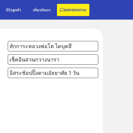
แชทสอบถาม
รีวิวลูกค้า
เกี่ยวกับเรา
สักการะหลวงพ่อโต ไดบุตสึ
เช็คอินสวนกวางนารา
อิสระช้อปปิ้งตามอัธยาศัย 1 วัน