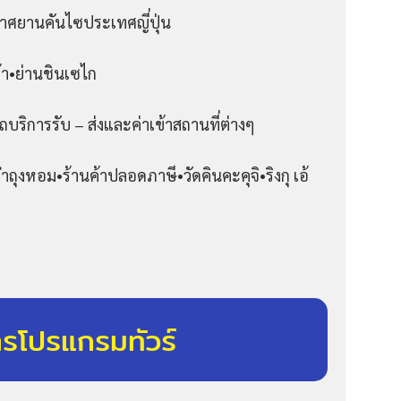
าศยานคันไซประเทศญี่ปุ่น
า•ย่านชินเซไก
ถบริการรับ – ส่งและค่าเข้าสถานที่ต่างๆ
ถุงหอม•ร้านค้าปลอดภาษี•วัดคินคะคุจิ•ริงกุ เอ้
ารโปรแกรมทัวร์