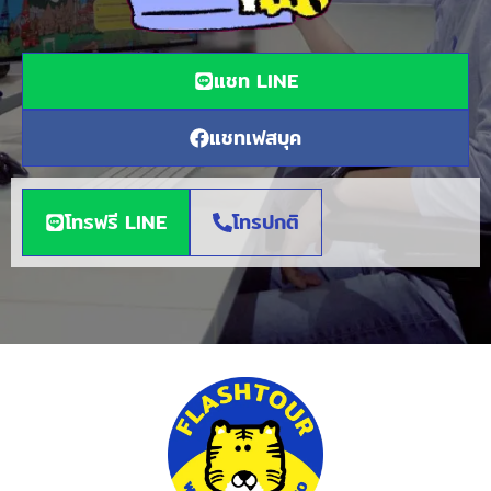
แชท LINE
แชทเฟสบุค
โทรฟรี LINE
โทรปกติ