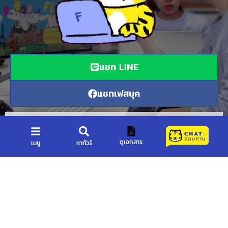
แชท LINE
แชทเฟสบุค
โทรฟรี LINE
โทรปกติ
ดูเอกสาร
เมนู
หาทัวร์