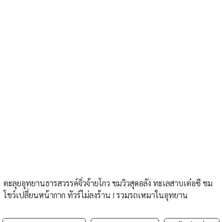
ตะลุยอุทยานธารสวรรค์จิ่วจ้ายโกว ชมวิวสุดอลัง ทะเลสาบเต๋อซี ชม
โชว์เปลี่ยนหน้ากาก ทัวร์ไม่ลงร้าน ! รวมรถเหมาในอุทยาน