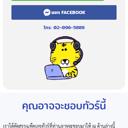
แชท FACEBOOK
โทร: 02-096-5889
คุณอาจจะชอบทัวร์นี้
เราได้คัดสรรแพ็คเกจทัวร์ที่ท่านอาจจะชอบมาให้ ณ ด้านล่างนี้