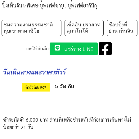
ปิ้งเท็นจิน✨พิเศษ บุฟเฟต์ชาบู , บุฟเฟต์ยากินิกุ
ชมความงามธรรมชาติ
เช็คอิน ปราสาท
ช้อปปิ้งที่
หุบเขาทาคาชิโฮ
คุมาโมโต้
ย่าน เท็นจิน
แชร์ไว้กันลืม:
แชร์ทาง LINE
วันเดินทางและราคาทัวร์
5 วัน
3 คืน
ทัวร์รหัส: 907
-
ชำระมัดจำ 6,000 บาท ส่วนที่เหลือชำระทันทีก่อนการเดินทางไม่
น้อยกว่า 21 วัน