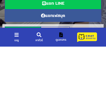
แชท LINE
แชทเฟสบุค
โทรฟรี LINE
โทรปกติ
ดูเอกสาร
เมนู
หาทัวร์