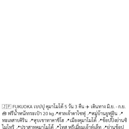
🇯🇵 FUKUOKA เบปปุ คุมาโมโต้ 5 วัน 3 คืน ✈️ เดินทาง มิ.ย. - ก.ย.
🧰 ฟรีน้ำหนักกระเป๋า 20 kg📍ศาลเจ้าดาไซฟุ 📍หมู่บ้านยูฟุอิน 📍
ทะเลสาบคิริน 📍หุบเขาทาคาชิโฮ 📍เมืองคุมาโมโต้ 📍ช้อปปิ้งย่านซิ
ไมโทริ 📍ปราสาทคุมาโมโต้ 📍โทสุ พรีเมี่ยมเอ้าท์เล็ท 📍ย่านช้อป