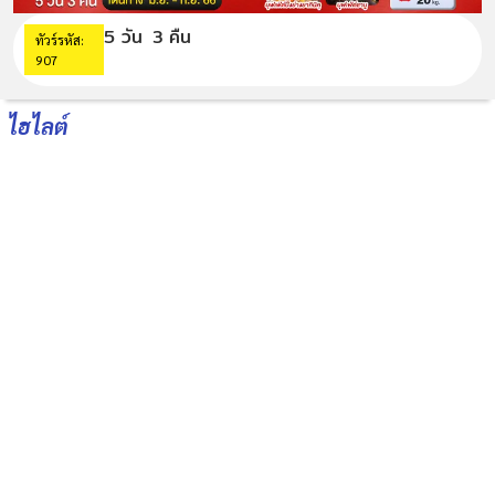
5 วัน
3 คืน
ทัวร์รหัส:
907
ไฮไลต์