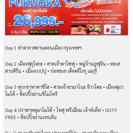
Day 1 ท่าอากาศยานดอนเมือง กรุงเทพฯ
Day 2 เมืองฟุกุโอกะ • ศาลเจ้าดาไซฟุ • หมู่บ้านยูฟุอิน • ทะเล
สาบคิริน • เมืองเบปปุ • บ่อทะเล เดือดจิโกกุ เมกุริ
Day 3 หุบเขาทาคาชิโฮ • ศาลเจ้าอามาโนะ อิวาโตะ • เมืองคุมา
โมโต้ • ช้อปปิ้งย่านชิโมโทริ
Day 4 ปราสาทคุมาโมโต้ • โทสุ พรีเมี่ยม เอ้าท์เล็ท • DUTY
FREE • ช้อปปิ้งย่านเทนจิน