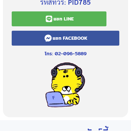
รหัสทัวร์:
PID785
แชท LINE
แชท FACEBOOK
โทร: 02-096-5889