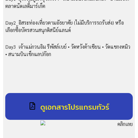
ตลาดนัดเลดี้มาร์เก็ต
Day2 อิสระท่องเที่ยวตามอัธยาศัย (ไม่มีบริการรถรับส่ง) หรือ
เลือกซื้อบัตรสวนสนุกดิสนีย์แลนด์
Day3 เจ้าแม่กวนอิม รีพัสล์เบย์ • วัดหวังต้าเซียน • วัดแชกงหมิว
• สนามบินเช็กแลปก๊อก
ดูเอกสารโปรแกรมทัวร์