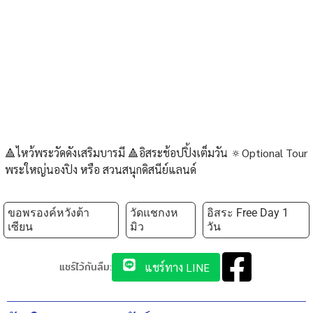
🔺️ไหว้พระวัดดังเสริมบารมี 🔺️อิสระช้อปปิ้งเต็มวัน 🔅Optional Tour
พระใหญ่นองปิง หรือ สวนสนุกดิสนีย์แลนด์
ขอพรองค์หวังต้า
วัดแชกงห
อิสระ Free Day 1
เซียน
มิว
วัน
แชร์ไว้กันลืม:
แชร์ทาง LINE