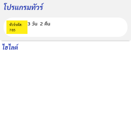
โปรแกรมทัวร์
3 วัน
2 คืน
ทัวร์รหัส:
785
ไฮไลต์