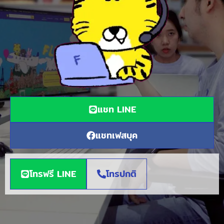
แชท LINE
แชทเฟสบุค
โทรฟรี LINE
โทรปกติ