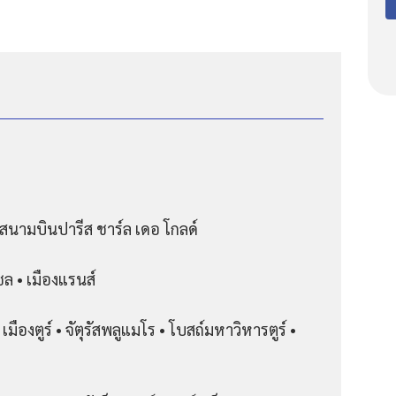
สนามบินปารีส ชาร์ล เดอ โกลด์
ชล • เมืองแรนส์
ืองตูร์ • จัตุรัสพลูแมโร • โบสถ์มหาวิหารตูร์ •