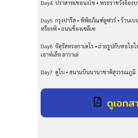
Day4 ปราสาทเชอนงโซ • พระราชวังอ็องบวซ
Day5 กรุงปารีส • พิพิธภัณฑ์ลูฟวร์ • ร้านเ
ทรียงฟ์ • ถนนช็องเซลีเซ
Day6 จัตุรัสทรอกาเดโร • ถ่ายรูปกับหอไอไฟ
เอาท์เล็ท ลาวาเล่
Day7 ดูไบ • สนามบินนานาชาติสุวรรณภูมิ
ดูเอกส