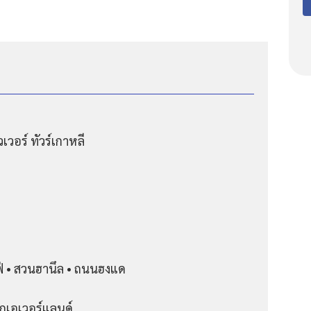
่ • สวนฮานึล • ถนนฮงแด
กเอเวอร์แลนด์