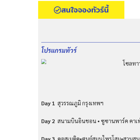
สนใจจองทัวร์นี้
โปรแกรมทัวร์
Day 1
สุวรรณภูมิ กรุงเทพฯ
Day 2
สนามบินอินชอน • ซูซานพาร์ค คาเฟ
Day 3
คอสเมติค•ศูนย์สมุนไพรโสม•สวนสนุ