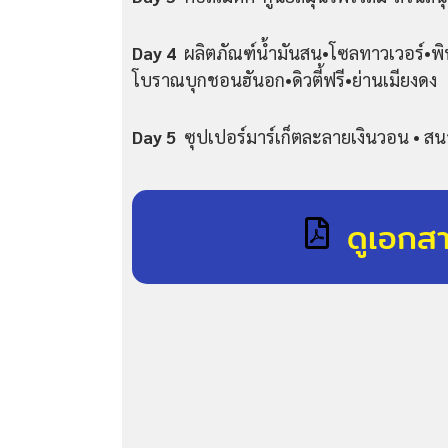
Day 4
ผลิตภัณฑ์น้ำมันสน•โซลทาวเวอร์•พิพ
โบราณบุกชอนฮันอก•ดิวตี้ฟรี•ย่านเมียงดง
Day 5
ซุปเปอร์มาร์เก็ตละลายเงินวอน • ส
ดูเอกส