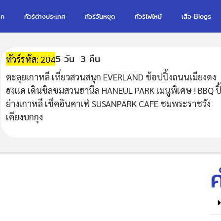
รก
ทัวร์ต่างประเทศ
ทัวร์วันหยุด
ทัวร์ไฟไหม้
เสือ Blogs
5 วัน
3 คืน
ทัวร์รหัส: 204
ตะลุยเกาหลี เที่ยวสวนสนุก EVERLAND ช้อปปิ้งถนนเมียงดง
ฮงแด เดินชิลชมสวนฮานึล HANEUL PARK เมนูพิเศษ ! BBQ ปิ
ย่างเกาหลี เช็คอินคาเฟ่ SUSANPARK CAFE ชมพระราชวัง
เคียงบกกุง