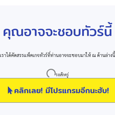
คุณอาจจะชอบทัวร์นี้
เราได้คัดสรรแพ็คเกจทัวร์ที่ท่านอาจจะชอบมาให้ ณ ด้านล่างนี
คลิกเลย! มีโปรแกรมอีกนะฮับ!