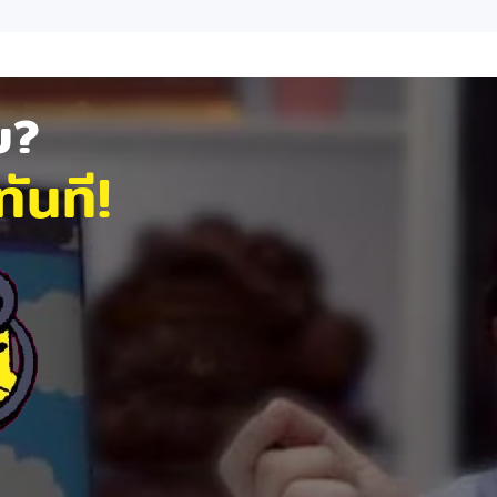
ัย?
ันที!