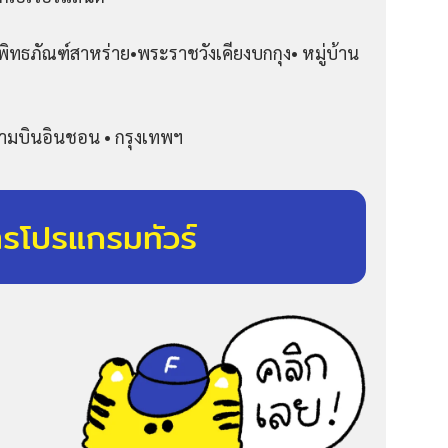
ิทธภัณฑ์สาหร่าย•พระราชวังเคียงบกกุง• หมู่บ้าน
นามบินอินชอน • กรุงเทพฯ
ารโปรแกรมทัวร์