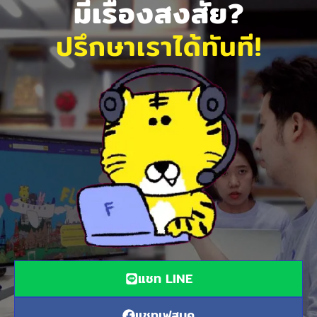
มีเรื่องสงสัย?
ปรึกษาเราได้ทันที!
แชท LINE
แชทเฟสบุค