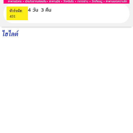
4 วัน
3 คืน
ทัวร์รหัส:
431
ไฮไลต์