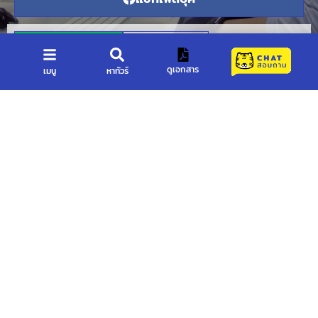
โทรฟรี LINE
โทรปกติ
ดูเอกสาร
เมนู
หาทัวร์
บริษัท แฟลชทัวร์ แอนด์ ทราเวล
จำกัด
22/7 ถนนอรุณอมรินทร์ แขวงอรุณอมรินทร์ เขต