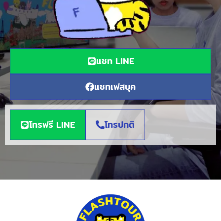
แชท LINE
แชทเฟสบุค
โทรฟรี LINE
โทรปกติ