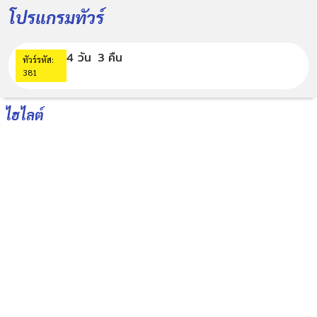
โปรแกรมทัวร์
4 วัน
3 คืน
ทัวร์รหัส:
381
ไฮไลต์