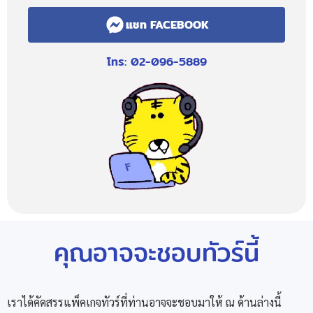
แชท FACEBOOK
โทร: 02-096-5889
คุณอาจจะชอบทัวร์นี้
เราได้คัดสรรแพ็คเกจทัวร์ที่ท่านอาจจะชอบมาให้ ณ ด้านล่างนี้