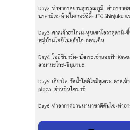
Day2 ท่าอากาศยานสุวรรณภูมิ- ท่าอากาศ
นาคามิเซ-ห้างไดเวอร์ซิตี้- JTC Shinjuku แ
Day3 ศาลเจ้าฮาโกเน่-หุบเขาโอวาคุดานิ-ขึ้นภ
หมู่บ้านโอชิโนะฮักไก-ออนเซ็น
Day4 โออิชิปาร์ค- นั่งกระเช้าลอยฟ้า Ka
ฮามานะโกะ-อินุยามะ
Day5 เกียวโต-วัดน้ำใสคิโยมิสุเดระ-ศาลเจ้
plaza -ย่านชินไซบาชิ
Day6 ท่าอากาศยานนานาชาติคันไซ-ท่าอา