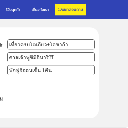
แชทสอบถาม
รีวิวลูกค้า
เกี่ยวกับเรา
ir
เที่ยวครบโตเกียว+โอซาก้า
ศาลเจ้าฟูชิมิอินาริ⛩
พักฟูจิออนเซ็น 1คืน
ิน