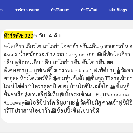
รก
ทัวร์ต่างประเทศ
ทัวร์วันหยุด
ทัวร์ไฟไหม้
เสือ Blogs
6 วัน
4 คืน
ทัวร์รหัส: 320
↪️โตเกียว เกียวโต นาโกย่า โอซาก้า 6วัน4คืน ✈️สายการบิน A
Asia X น้ำหนักกระเป๋า20กก.Carry on 7กก. 🏩ที่พัก:โตเกียว
1คืน ฟูจิออนเซ็น 1คืน นาโกย่า 1คืน คันไซ 1คืน 🍽
พิเศษ❗️ชาบู + บุฟเฟ่ต์ปิ้งย่าง Yakiniku + บุฟเฟ่ต์ขาปู🛕วัดอา
ซากุสะ ห้างไดเวอร์ซิตี้ 🎠ชมหุ่นกันดั้ม🛍ชินจุกุ ⛩ศาลเจ้าฮา
โกเน่ ไข่ดำ🥚โอวาคุดานิ ⛺️หมู่บ้านโอชิโนะฮักไก 🏔ขึ้นฟูจิ
ชั้น5หรือ🏂ลานสกีฟูจิเท็น🚊นั่งกระเช้าMt. Fuji Panorama
Ropeway🏜โออิชิปาร์ค อินุยามะ🛕วัดคิโยมิสุ ศาลเจ้าฟูชิมิอ
าริ⛩ปราสาทโอซาก้า 🏯ช้อปปิ้งชินไซบาชิ🎗