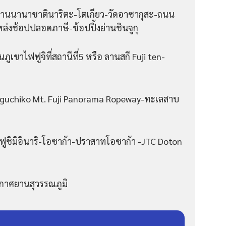
ยานนานาชาตินาริตะ-โตเกียว-วัดอาซากุสะ-ถนน
หล่งช้อปปลอดภาษี-ช้อปปิ้งย่านชินจูกุ
ูเขาไฟฟูจิที่สถานีที่5 หรือ ลานสกี Fuji ten-
waguchiko Mt. Fuji Panorama Ropeway-ทะเลสาบ
าฟูชิมิอินาริ-โอซาก้า-ปราสาทโอซาก้า -JTC Doton
กาศยานสุวรรณภูมิ