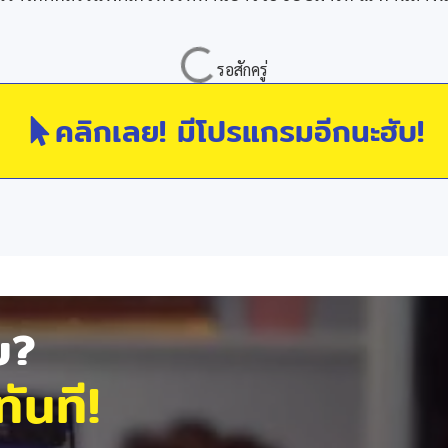
คลิกเลย! มีโปรแกรมอีกนะฮับ!
ัย?
ันที!