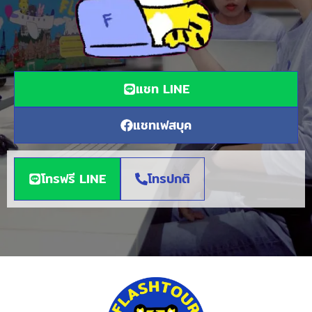
แชท LINE
แชทเฟสบุค
โทรฟรี LINE
โทรปกติ