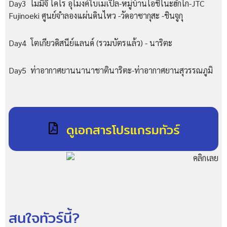
Day3 โมมิจิ ไคโร อุโมงค์ใบเมเปิ้ล-หมู่บ้านโอชิโนะฮักไก-JTC
Fujinoeki ศูนย์จำลองแผ่นดินไหว -วัดอาซากุสะ -ชินจูกุ
Day4 โตเกียวดิสนีย์แลนด์ (รวมบัตรแล้ว) - นาริตะ
Day5 ท่าอากาศยานนานาชาตินาริตะ-ท่าอากาศยานสุวรรณภูมิ
ดูเอกสารโปรแกรมทัวร์
สนใจทัวร์นี้?