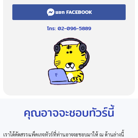
แชท FACEBOOK
โทร: 02-096-5889
คุณอาจจะชอบทัวร์นี้
เราได้คัดสรรแพ็คเกจทัวร์ที่ท่านอาจจะชอบมาให้ ณ ด้านล่างนี้