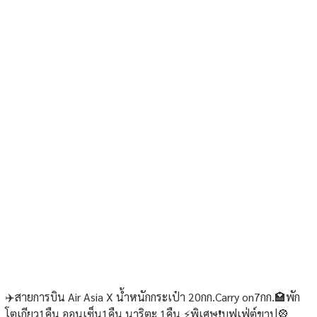
✈️สายการบิน Air Asia X น้ำหนักกระเป๋า 20กก.Carry on7กก.🏩พัก
โตเกียว1คืน ออนเซ็น1คืน นาริตะ 1คืน ⚡️พิเศษ❗️บุฟเฟ่ต์ขาปู🎡