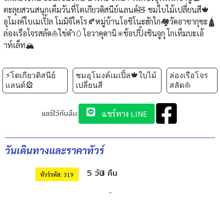
ตะลุยสวนสนุกเต็มวันที่โตเกียวดิสนีย์แลนด์🧸 ชมใบไม้เปลี่ยนสี🍁
อุโมงค์ใบเมเปิ้ล โมมิจิไคโร🍂หมู่บ้านโอชิโนะฮักไก🏘วัดอาซากุซะ🛕
ล่องเรือโจรสลัด⛵️ไข่ดำ🥚โอวาคุดานิ✳️ช้อปปิ้งชินจูกุ โกเท็มบะเอ้
าท์เล็ท🏔
⚡️โตเกียวดิสนีย์
ชมอุโมงค์เมเปิ้ล🍁ใบไม้
ล่องเรือโจร
แลนด์🎡
เปลี่ยนสี
สลัด⛵️
แชร์ไว้กันลืม:
แชร์ทาง LINE
วันเดินทางและราคาทัวร์
5 วัน
3 คืน
ทัวร์รหัส: 319
-