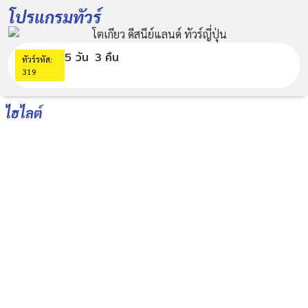
โปรแกรมทัวร์
5 วัน
3 คืน
ทัวร์รหัส:
319
ไฮไลต์