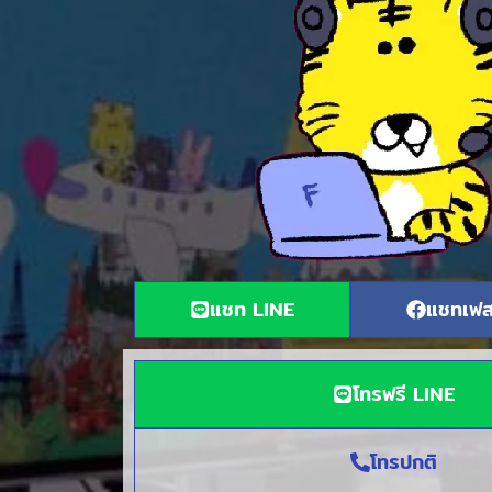
แชท LINE
แชทเฟส
โทรฟรี LINE
โทรปกติ