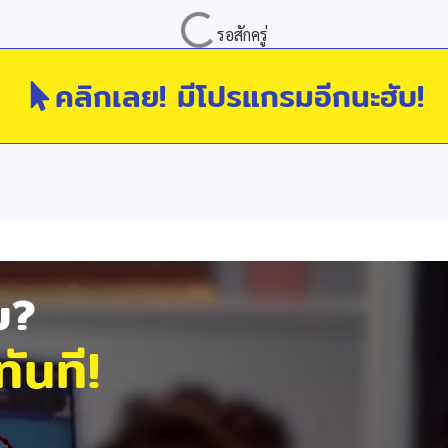
คลิกเลย! มีโปรแกรมอีกนะฮับ!
ัย?
ันที!