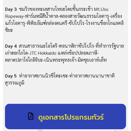
Day 3
ชมวิวของทะเลสาบโทยะโดยขึ้นกระเช้า Mt.Usu
Ropeway-ฟาร์มหมีสีน้ำตาล-คลองสายวัฒนธรรมโอตารุ-เครื่อง
แก้วโอตารุ-พิพิธภัณฑ์กล่องดนตรี-ซัปโปโร-โรงงานช็อกโกแลตอิ
ชิยะ
Day 4
สวนสาธารณะโอโดริ-หอนาฬิกาซัปโปโร-ที่ทำการรัฐบาล
เก่าฮอกไกโด-JTC Hokkaido แหล่งช้อปปลอดภาษี-
ตลาดปลาโจไกอิจิบะ-เนินพระพุทธเจ้า-มิตซุยเอาท์เล็ท
Day 5
ท่าอากาศยานนิวชิโตะเซะ-ท่าอากาศยานนานาชาติ
สุวรรณภูมิ
ดูเอกสารโปรแกรมทัวร์