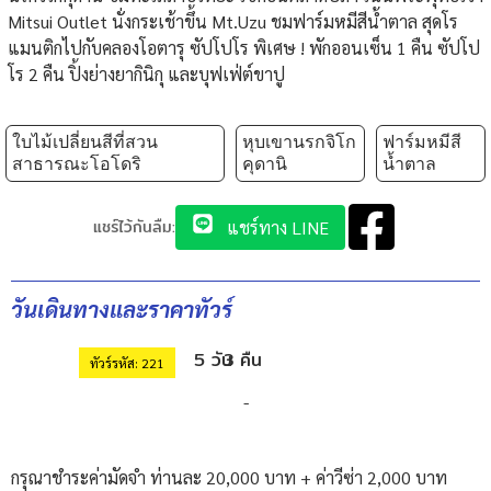
Mitsui Outlet นั่งกระเช้าขึ้น Mt.Uzu ชมฟาร์มหมีสีน้ำตาล สุดโร
แมนติกไปกับคลองโอตารุ ซัปโปโร พิเศษ ! พักออนเซ็น 1 คืน ซัปโป
โร 2 คืน ปิ้งย่างยากินิกุ และบุฟเฟ่ต์ขาปู
ใบไม้เปลี่ยนสีที่สวน
หุบเขานรกจิโก
ฟาร์มหมีสี
สาธารณะโอโดริ
คุดานิ
น้ำตาล
แชร์ไว้กันลืม:
แชร์ทาง LINE
วันเดินทางและราคาทัวร์
5 วัน
3 คืน
ทัวร์รหัส: 221
-
กรุณาชำระค่ามัดจำ ท่านละ 20,000 บาท + ค่าวีซ่า 2,000 บาท