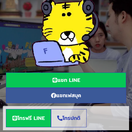
แชท LINE
แชทเฟสบุค
โทรฟรี LINE
โทรปกติ