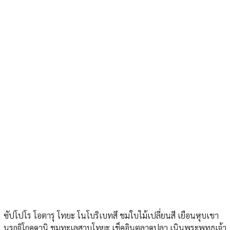
ซัปโปโร โอตารุ โทยะ โนโบริเบทสึ ชมใบไม้เปลี่ยนสี เยือนหุบเขา
นรกจิโกคุดานิ ชมทะเลสาบโทยะ เช็คอินตลาดปลา เนินพระพุทธเจ้า