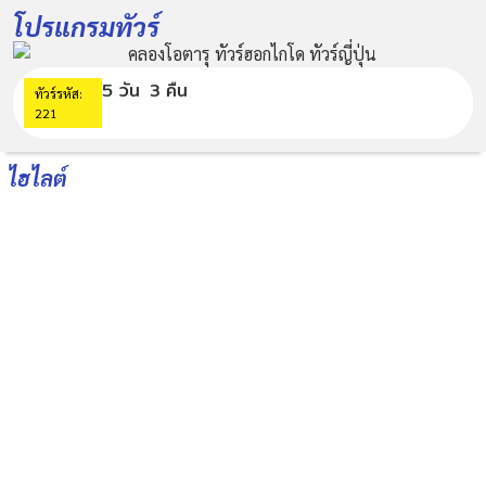
โปรแกรมทัวร์
5 วัน
3 คืน
ทัวร์รหัส:
221
ไฮไลต์