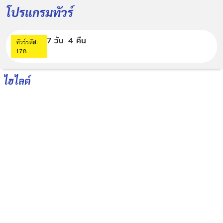
โปรแกรมทัวร์
7 วัน
4 คืน
ทัวร์รหัส:
178
ไฮไลต์