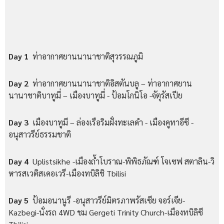
Day 1
ท่าอากาศยานนานาชาติสุวรรณภูมิ
Day 2
ท่าอากาศยานนานาชาติอิสตันบลู – ท่าอากาศยาน
นานาชาติบาทูมี่ – เมืองบาทูมี่ - ป้อมโกนิโอ -จัตุรัสเปีย
Day 3
เมืองบาทูมี – ล่องเรือริมฝั่งทะเลดำ - เมืองคูทาอีซี -
อนุสาวรีย์ธรรมชาติ
Day 4
Uplistsikhe -เมืองถ้ำโบราณ-พิพิธภัณฑ์ โจเซฟ สตาลิน-วิ
หารสเวติสเคอเวรี-เมืองทบิลิชิ Tbilisi
Day 5
ป้อมอนานูรี -อนุสาวรีย์มิตรภาพรัสเซีย จอร์เจีย-
Kazbegi-นั่งรถ 4WD ชม Gergeti Trinity Church-เมืองทบิลิซี