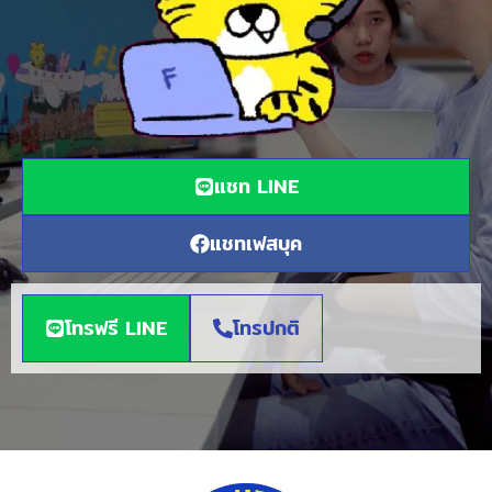
แชท LINE
แชทเฟสบุค
โทรฟรี LINE
โทรปกติ