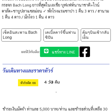
กระจก Bach Long ยาวที่สุดในเอเชีย บุฟเฟห์นานาชาติ+ไวน์
ดาลัด+ชาบูปลาแซลม่อน ✓ พักโรงแรมซาปา 1 คืน 3 ดาว / ฮานาม
1 คืน 4 ดาว / ม๊กโจว 1 คืน 4 ดาว
เช็คอินสะพาน Bach
เคเบิ้ลคาร์ขึ้นฟาน
คุ้มๆบินเช้ากลับ
Long
ซิปัน
เย็น
แชร์ไว้กันลืม:
แชร์ทาง LINE
วันเดินทางและราคาทัวร์
4 วัน
3 คืน
ทัวร์รหัส: 88
-
ชำระเงินมัดจำ ท่านละ 5,000 บาท/ท่าน และชำระส่วนที่เหลือ 30