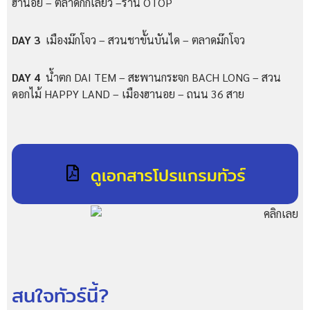
ฮานอย – ตลาดก๊กเลี๊ยว –ร้าน OTOP
DAY 3
เมืองม๊กโจว – สวนชาขั้นบันได – ตลาดม๊กโจว
DAY 4
น้ำตก DAI TEM – สะพานกระจก BACH LONG – สวน
ดอกไม้ HAPPY LAND – เมืองฮานอย – ถนน 36 สาย
ดูเอกสารโปรแกรมทัวร์
สนใจทัวร์นี้?