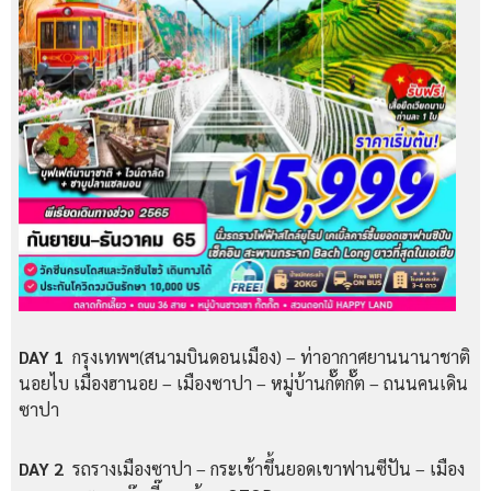
DAY 1
กรุงเทพฯ(สนามบินดอนเมือง) – ท่าอากาศยานนานาชาติ
นอยไบ เมืองฮานอย – เมืองซาปา – หมู่บ้านกั๊ตกั๊ต – ถนนคนเดิน
ซาปา
DAY 2
รถรางเมืองซาปา – กระเช้าขึ้นยอดเขาฟานซีปัน – เมือง