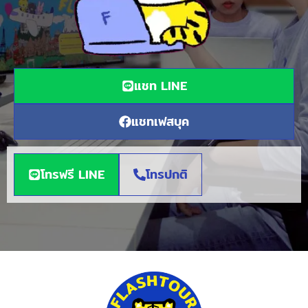
แชท LINE
แชทเฟสบุค
โทรฟรี LINE
โทรปกติ