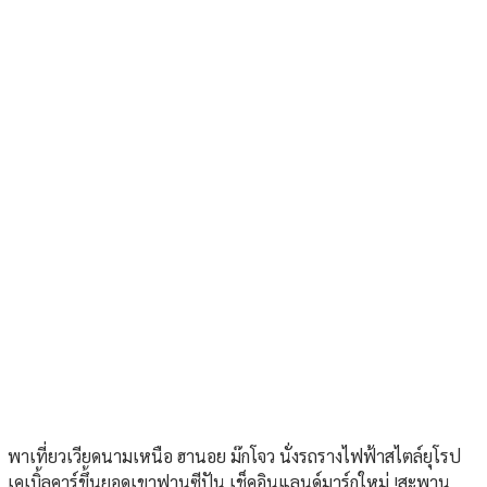
พาเที่ยวเวียดนามเหนือ ฮานอย ม๊กโจว นั่งรถรางไฟฟ้าสไตล์ยุโรป
เคเบิ้ลคาร์ขึ้นยอดเขาฟานซีปัน เช็คอินแลนด์มาร์กใหม่ !สะพาน