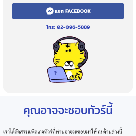
แชท FACEBOOK
โทร: 02-096-5889
คุณอาจจะชอบทัวร์นี้
เราได้คัดสรรแพ็คเกจทัวร์ที่ท่านอาจจะชอบมาให้ ณ ด้านล่างนี้