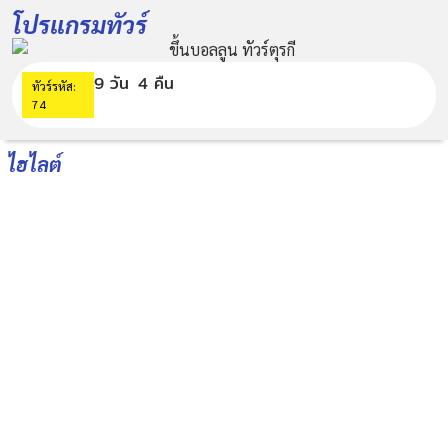
โปรแกรมทัวร์
9 วัน
4 คืน
ทัวร์รหัส:
74
ไฮไลต์