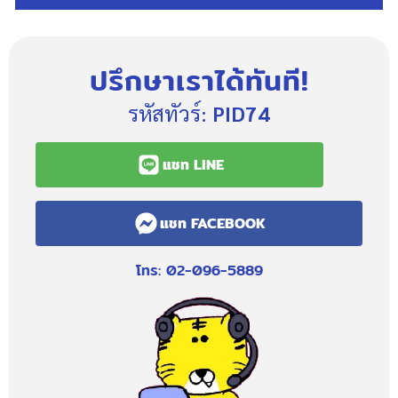
ปรึกษาเราได้ทันที!
รหัสทัวร์:
PID74
แชท LINE
แชท FACEBOOK
โทร: 02-096-5889