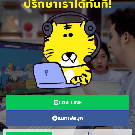
ปรึกษาเราได้ทันที!
แชท LINE
แชทเฟสบุค