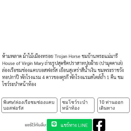
ห้ามพลาด ม้าไม้เมืองทรอย Trojan Horse ชมบ้านพระแม่มารี
House of Virgin Mary ถ่ายรูปสุดชิคปราสาทปุยฝ้าย (ปามุคคาเล่)
ล่องเรือชมช่องแคบบอสฟอรัส เยือนสุเหร่าสีน้ำเงิน ชมพระราชวัง
ทอปกาปี พักโรงแรม 4 ดาวของตุรกี พักโรงแรมสไตล์ถ้ำ 1 คืน ชม
โชว์ระบำหน้าท้อง
พิเศษ!ล่องเรือชมช่องแคบ
ชมโชว์ระบำ
10 ท่านออก
บอสฟอรัส
หน้าท้อง
เดินทาง
แชร์ไว้กันลืม:
แชร์ทาง LINE