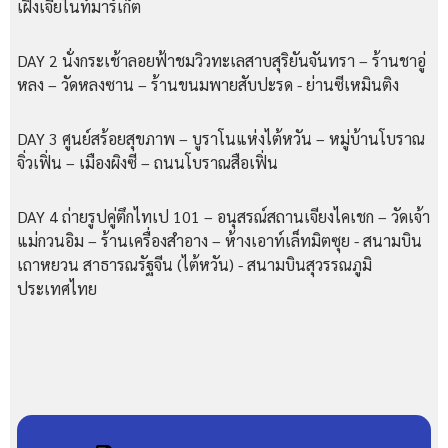
เฝิงเจี่ยไนท์มาร์เก็ต
DAY 2 นั่งกระเช้าลอยฟ้าชมวิวทะเลสาบสุริยันจันทรา – ร้านชาอู่
หลง – วัดหลงซาน – ร้านขนมพายสับปะรด - ย่านซีเหมินติง
DAY 3 ศูนย์สร้อยสุขภาพ – บูราโนแห่งไต้หวัน – หมู่บ้านโบราณ
จิ่วเฟิ่น – เมืองผิงซี – ถนนโบราณสือเฟิ่น
DAY 4 ถ่ายรูปคู่ตึกไทเป 101 – อนุสรณ์สถานเจียงไคเชก – วัดเจ้า
แม่กวนอิม – ร้านเครื่องสำอาง – ห้างเอาท์เล็ทมิตซุย - สนามบิน
เถาหยวน สาธารณรัฐจีน (ไต้หวัน) - สนามบินสุวรรณภูมิ
ประเทศไทย