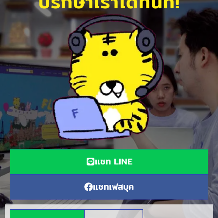
ปรึกษาเราได้ทันที!
แชท LINE
แชทเฟสบุค