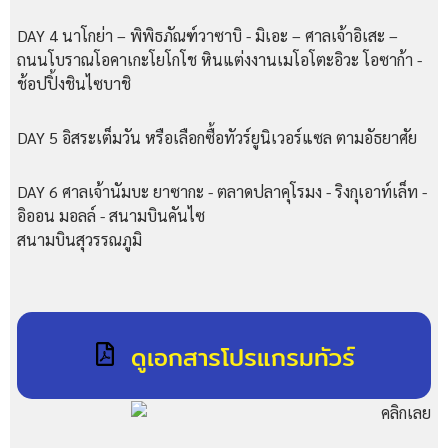
DAY 4 นาโกย่า – พิพิธภัณฑ์วาซาบิ - มิเอะ – ศาลเจ้าอิเสะ –
ถนนโบราณโอคาเกะโยโกโช หินแต่งงานเมโอโตะอิวะ โอซาก้า -
ช้อปปิ้งชินไซบาชิ
DAY 5 อิสระเต็มวัน หรือเลือกซื้อทัวร์ยูนิเวอร์แซล ตามอัธยาศัย
DAY 6 ศาลเจ้านัมบะ ยาซากะ - ตลาดปลาคุโรมง - ริงกุเอาท์เล็ท -
อิออน มอลล์ - สนามบินคันไซ
สนามบินสุวรรณภูมิ
ดูเอกสารโปรแกรมทัวร์