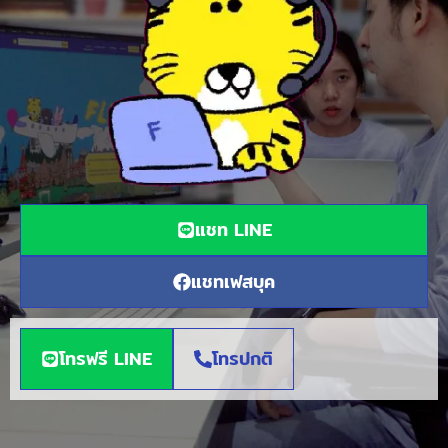
แชท LINE
แชทเฟสบุค
โทรฟรี LINE
โทรปกติ