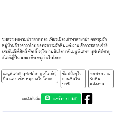
ชมความงดงามปราสาททอง เที่ยวเมืองเก่าทาคายาม่า ตกหลุมรัก
หมู่บ้านชิราคาวาโกะ ขอพรความรักหินแต่งงาน สักการะศาลเจ้าอิ
เสะอันศักดิ์สิทธิ์ ช้อปปิ้งจุใจย่านชินไซบาชิเมนูพิเศษ!! บุฟเฟ่ต์ชาบู
สไตล์ญี่ปึ่น และ เซ็ท หมูย่างใบโฮบะ
เมนูพิเศษ!! บุฟเฟ่ต์ชาบู สไตล์ญี่
ช้อปปิ้งจุใจ
ขอพรความ
ปึ่น และ เซ็ท หมูย่างใบโฮบะ
ย่านชินไซ
รักหิน
บาชิ
แต่งงาน
แชร์ไว้กันลืม:
แชร์ทาง LINE