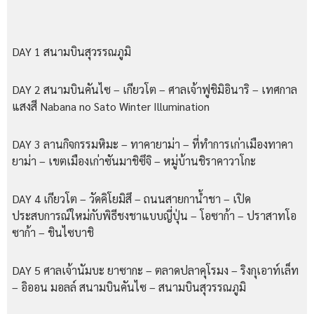
DAY 1 สนามบินสุวรรณภูมิ
DAY 2 สนามบินคันไซ – เกียวโต – ศาลเจ้าฟูชิมิอินาริ – เทศกาล
แสงสี Nabana no Sato Winter Illumination
DAY 3 ลานกิจกรรมหิมะ – ทาคายาม่า – ที่ทําการเก่าเมืองทาคา
ยาม่า – เขตเมืองเก่าซันมาชิซึจิ – หมู่บ้านชิราคาวาโกะ
DAY 4 เกียวโต – วัดคิโยมิสึ – ถนนสายกานํ้าชา – เปิด
ประสบการณ์ใหม่กับพิธีชงชาแบบญี่ปุ่น – โอซาก้า – ปราสาทโอ
ซาก้า – ชินไซบาชิ
DAY 5 ศาลเจ้านัมบะ ยาซากะ – ตลาดปลาคุโรมง – ริงกุเอาท์เล็ท
– อิออน มอลล์ สนามบินคันไซ – สนามบินสุวรรณภูมิ