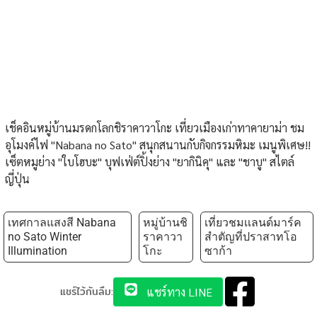
เช็คอินหมู่บ้านมรดกโลกชิราคาวาโกะ เที่ยวเมืองเก่าทาคายาม่า ชม
อุโมงค์ไฟ "Nabana no Sato" สนุกสนานกับกิจกรรมหิมะ เมนูพิเศษ!!
เซ็ตหมูย่าง "ใบโฮบะ" บุฟเฟ่ต์ปิ้งย่าง "ยากินิคุ" และ "ชาบู" สไตล์
ญี่ปุ่น
เทศกาลแสงสี Nabana
หมู่บ้านชิ
เที่ยวชมเเลนด์มาร์ค
no Sato Winter
ราคาวา
สำตัญที่ปราสาทโอ
Illumination
โกะ
ซาก้า
แชร์ไว้กันลืม:
แชร์ทาง LINE