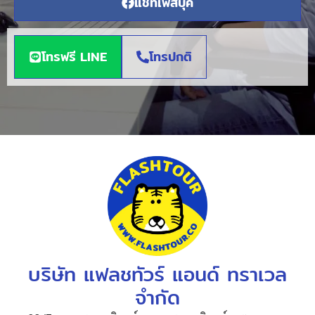
แชทเฟสบุค
โทรฟรี LINE
โทรปกติ
บริษัท แฟลชทัวร์ แอนด์ ทราเวล
จำกัด