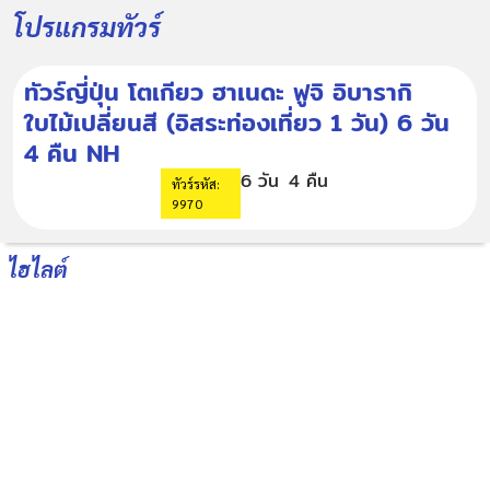
โปรแกรมทัวร์
ทัวร์ญี่ปุ่น โตเกียว ฮาเนดะ ฟูจิ อิบารากิ
ใบไม้เปลี่ยนสี (อิสระท่องเที่ยว 1 วัน) 6 วัน
4 คืน NH
6 วัน
4 คืน
ทัวร์รหัส:
9970
ไฮไลต์