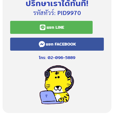
ปรึกษาเราได้ทันที!
รหัสทัวร์:
PID9970
แชท LINE
แชท FACEBOOK
โทร: 02-096-5889