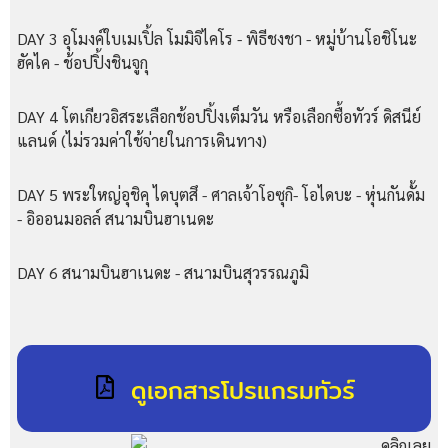
DAY 3 อุโมงค์ใบเมเปิ้ล โมมิจิไคโร - พิธีชงชา - หมู่บ้านโอชิโนะ
ฮัคไค - ช้อปปิ้งชินจูกุ
DAY 4 โตเกียวอิสระเลือกช้อปปิ้งเต็มวัน หรือเลือกซื้อทัวร์ ดิสนีย์
แลนด์ (ไม่รวมค่าใช้จ่ายในการเดินทาง)
DAY 5 พระใหญ่อุชิคุ ไดบุตสึ - ศาลเจ้าโอซุกิ- โอไดบะ - หุ่นกันดั้ม
- อิออนมอลล์ สนามบินฮาเนดะ
DAY 6 สนามบินฮาเนดะ - สนามบินสุวรรณภูมิ
ดูเอกสารโปรแกรมทัวร์