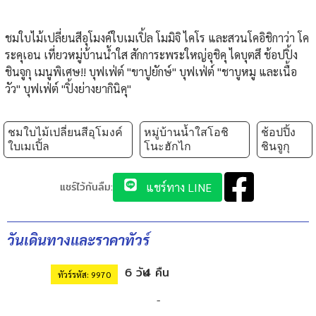
ชมใบไม้เปลี่ยนสีอุโมงค์ใบเมเปิ้ล โมมิจิ ไคโร และสวนโคอิชิกาว่า โค
ระคุเอน เที่ยวหมู่บ้านน้ำใส สักการะพระใหญ่อุชิคุ ไดบุตสึ ช้อปปิ้ง
ชินจูกุ เมนูพิเศษ!! บุฟเฟ่ต์ "ขาปูยักษ์" บุฟเฟ่ต์ "ชาบูหมู และเนื้อ
วัว" บุฟเฟ่ต์ "ปิ้งย่างยากินิคุ"
ชมใบไม้เปลี่ยนสีอุโมงค์
หมู่บ้านน้ำใสโอชิ
ช้อปปิ้ง
ใบเมเปิ้ล
โนะฮักไก
ชินจูกุ
แชร์ไว้กันลืม:
แชร์ทาง LINE
วันเดินทางและราคาทัวร์
6 วัน
4 คืน
ทัวร์รหัส: 9970
-