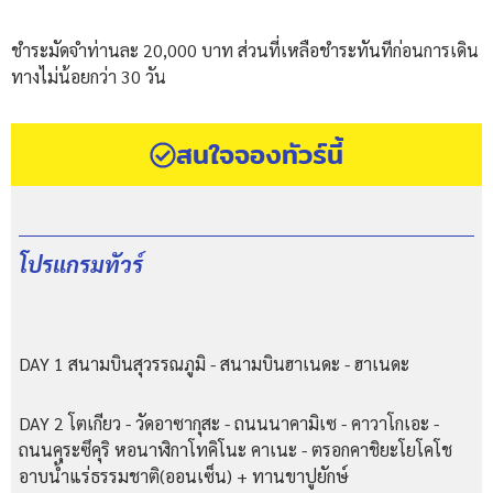
ชำระมัดจำท่านละ 20,000 บาท ส่วนที่เหลือชำระทันทีก่อนการเดิน
ทางไม่น้อยกว่า 30 วัน
สนใจจองทัวร์นี้
โปรแกรมทัวร์
DAY 1 สนามบินสุวรรณภูมิ - สนามบินฮาเนดะ - ฮาเนดะ
DAY 2 โตเกียว - วัดอาซากุสะ - ถนนนาคามิเซ - คาวาโกเอะ -
ถนนคุระซึคุริ หอนาฬิกาโทคิโนะ คาเนะ - ตรอกคาชิยะโยโคโช
อาบน้ำแร่ธรรมชาติ(ออนเซ็น) + ทานขาปูยักษ์