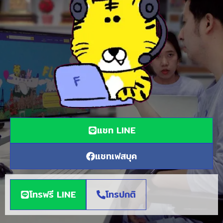
แชท LINE
แชทเฟสบุค
โทรฟรี LINE
โทรปกติ