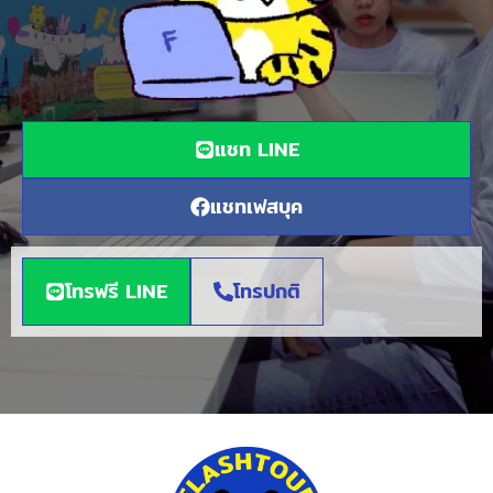
แชท LINE
แชทเฟสบุค
โทรฟรี LINE
โทรปกติ