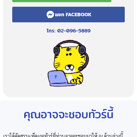
แชท FACEBOOK
โทร: 02-096-5889
คุณอาจจะชอบทัวร์นี้
เราได้คัดสรรแพ็คเกจทัวร์ที่ท่านอาจจะชอบมาให้ ณ ด้านล่างนี้