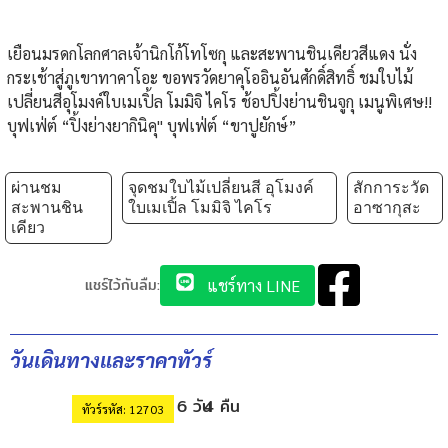
เยือนมรดกโลกศาลเจ้านิกโก้โทโซกุ และสะพานชินเคียวสีแดง นั่ง
กระเช้าสู่ภูเขาทาคาโอะ ขอพรวัดยาคุโออินอันศักดิ์สิทธิ์ ชมใบไม้
เปลี่ยนสีอุโมงค์ใบเมเปิ้ล โมมิจิ ไคโร ช้อปปิ้งย่านชินจูกุ เมนูพิเศษ!!
บุฟเฟ่ต์ “ปิ้งย่างยากินิคุ" บุฟเฟ่ต์ “ขาปูยักษ์”
ผ่านชม
จุดชมใบไม้เปลี่ยนสี อุโมงค์
สักการะวัด
สะพานชิน
ใบเมเปิ้ล โมมิจิ ไคโร
อาซากุสะ
เคียว
แชร์ไว้กันลืม:
แชร์ทาง LINE
วันเดินทางและราคาทัวร์
6 วัน
4 คืน
ทัวร์รหัส: 12703