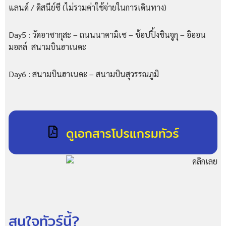
แลนด์ / ดิสนีย์ซี (ไม่รวมค่าใช้จ่ายในการเดินทาง)
Day5 : วัดอาซากุสะ – ถนนนาคามิเซ – ช้อปปิ้งชินจูกุ – อิออน
มอลล์ สนามบินฮาเนดะ
Day6 : สนามบินฮาเนดะ – สนามบินสุวรรณภูมิ
ดูเอกสารโปรแกรมทัวร์
สนใจทัวร์นี้?