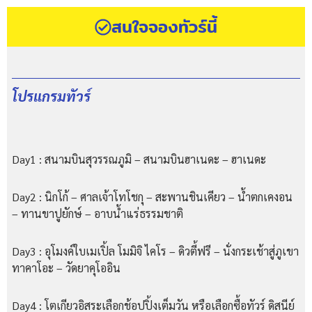
สนใจจองทัวร์นี้
โปรแกรมทัวร์
Day1 : สนามบินสุวรรณภูมิ – สนามบินฮาเนดะ – ฮาเนดะ
Day2 : นิกโก้ – ศาลเจ้าโทโชกุ – สะพานชินเคียว – น้ําตกเคงอน
– ทานขาปูยักษ์ – อาบน้ําแร่ธรรมชาติ
Day3 : อุโมงค์ใบเมเปิ้ล โมมิจิ ไคโร – ดิวตี้ฟรี – นั่งกระเช้าสู่ภูเขา
ทาคาโอะ – วัดยาคุโออิน
Day4 : โตเกียวอิสระเลือกช้อปปิ้งเต็มวัน หรือเลือกซื้อทัวร์ ดิสนีย์