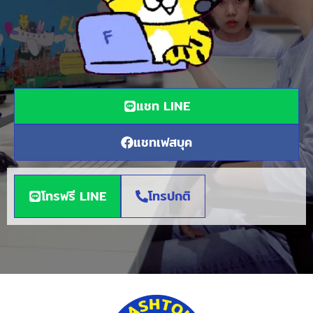
แชท LINE
แชทเฟสบุค
โทรฟรี LINE
โทรปกติ