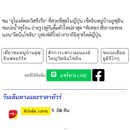
ชม "อุโมงค์ดอกวิสทีเรีย" ที่สวยที่สุดในญี่ปุ่น เช็คอินหมู่บ้านยูฟุอิน
ชมบ่อน้ำพุร้อน ถ่ายรูปคู่กันดั้มตัวใหม่ล่าสุด *พิเศษ!! สักการะพระ
นอน"วัดนันโซอิน" บุฟเฟ่ต์ปิ้งย่าง"ยากินิคุ"สไตล์ญี่ปุ่น
เที่ยวชมหมู่บ้านยุฟุ
สักการะพระนอนองค์
ชมบ่อเดือด
อินฟลอร์รัล
ใหญ่วัดนันโซอิน
ยูมิจิโกกุ
แชร์ไว้กันลืม:
แชร์ทาง LINE
วันเดินทางและราคาทัวร์
5 วัน
3 คืน
ทัวร์รหัส: 10998
-