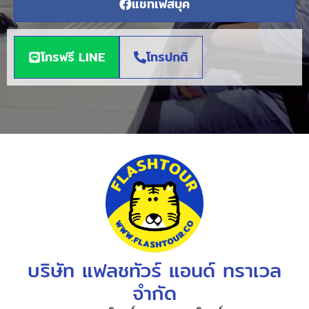
แชทเฟสบุค
โทรฟรี LINE
โทรปกติ
บริษัท แฟลชทัวร์ แอนด์ ทราเวล
จำกัด