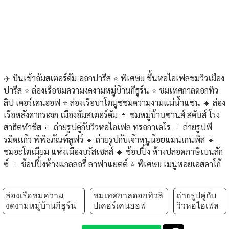
✈️ บินเข้าอัมสเตอร์ดัม-ออกปารีส ⭐️ พิเศษ!! ขึ้นหอไอเฟลชมวิวเมือง
ปารีส ⭐️ ล่องเรือชมความงดงามหมู่บ้านกีธูร์น ⭐️ ชมเทศกาลดอกทิว
ลิป เคอร์เคนฮอฟ ⭐️ ล่องเรือบาโตมูซชมความงามแม่น้ำแซน 🔹 ล่อง
เรือหลังคากระจก เมืองอัมสเตอร์ดัม 🔹 ชมหมู่บ้านซานส์ สคันส์ โรง
สาธิตทำชีส 🔹 ถ่ายรูปคู่กับวิวหอไอเฟล ทรอกาเดโร 🔹 ถ่ายรูปพี
รมิดเเก้ว พิพิธภัณฑ์ลูฟว์ 🔹 ถ่ายรูปกับเจ้าหนูน้อยแมนเกนพิส 🔹
ชมอะโตเมียม แห่งเมืองบรัสเซลส์ 🔹 ช้อปปิ้ง ห้างปลอดภาษีเบนลัก
ซ์ 🔹 ช้อปปิ้งห้างแกลลอรี่ ลาฟาแยตต์ ⭐️ พิเศษ!! เมนูหอยเอสคาโก้
ล่องเรือชมความ
ชมเทศกาลดอกทิวลิ
ถ่ายรูปคู่กับ
งดงามหมู่บ้านกีธูร์น
ปเคอร์เคนฮอฟ
วิวหอไอเฟล