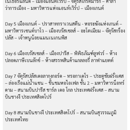
เนเธอร์แลนด์ – เมืองแอนต์เวิร์ป – จัตุรัสโกรตมาร์ก – ศาลา
ว่าการเมือง – มหาวิหารแห่งแอนท์เวิร์ป – เมืองเกนต์
Day 5 เมืองเกนต์ – ปราสาทกราเวนสตีน - หอระฆังแห่งเกนต์ –
มหาวิหารเซนต์บาโว – เมืองบรัสเซลส์ – อะโตเมียม – จัตุรัสกร็อง
ปลัส – เจ้าหนูน้อยแมนเนเกนพิส
Day 6 เมืองบรัสเซลส์ – เมืองปารีส – พิพิธภัณฑ์ลูฟวร์ – ห้าง
ปลอดภาษีเบนลักซ์ – ห้างสรรพสินค้าแกลลอรี่ ลาฟาแยตต์
Day 7 จัตุรัสปลัสเดอลากงกอร์ด – ทรอกาเดโร – ประตูชัยฝรั่งเศส
– ล่องเรือแม่น้ำแซน – ขึ้นชมหอไอเฟล ชั้น 2 – มหาวิหารน็อทร์
ดาม – สนามบินปารีส ชาร์ล เดอ โกล ประเทศฝรั่งเศส – สนาม
บินชางงี ประเทศสิงคโปร์
Day 8 สนามบินชางงี ประเทศสิงคโปร์ – สนามบินสุวรรณภูมิ
ประเทศไทย