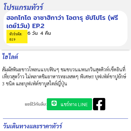
โปรแกรมทัวร์
ฮอกไกโด อาซาฮิกาว่า โอตารุ ซัปโปโร (ฟรี
เดย์1วัน) EP.2
6 วัน
4 คืน
ทัวร์รหัส:
819
ไฮไลต์
สัมผัสหิมะขาวโพลนแบบฟินๆ ชมขบวนแพนกวินสุดคิวท์เช็คอินที่
เที่ยวสุดว้าว ไม่พลาดชิมอาหารทะเลสดๆ พิเศษ!! บุฟเฟ่ต์ขาปูยักษ์
3 ชนิด และบุฟเฟ่ต์ชาบูสไตล์ญี่ปุ่น
แชร์ไว้กันลืม:
แชร์ทาง LINE
วันเดินทางและราคาทัวร์