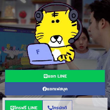
แชท LINE
แชทเฟสบุค
โทรฟรี LINE
โทรปกติ