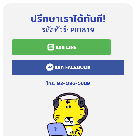
ปรึกษาเราได้ทันที!
รหัสทัวร์:
PID819
แชท LINE
แชท FACEBOOK
โทร: 02-096-5889