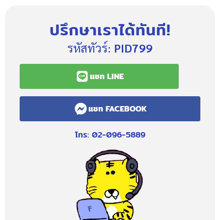
ปรึกษาเราได้ทันที!
รหัสทัวร์:
PID799
แชท LINE
แชท FACEBOOK
โทร: 02-096-5889