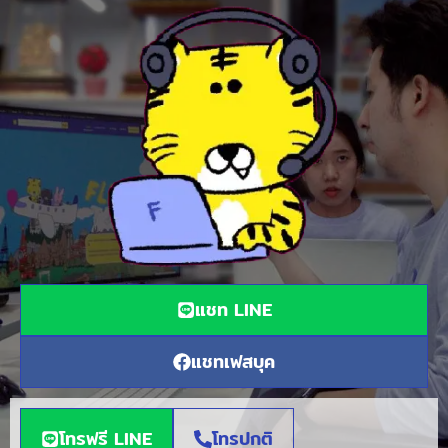
แชท LINE
แชทเฟสบุค
โทรฟรี LINE
โทรปกติ