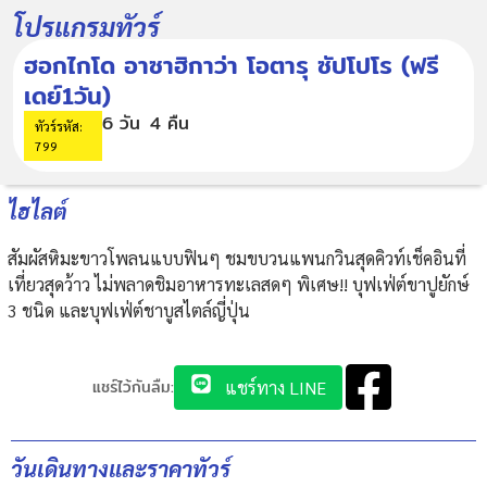
โปรแกรมทัวร์
ฮอกไกโด อาซาฮิกาว่า โอตารุ ซัปโปโร (ฟรี
เดย์1วัน)
6 วัน
4 คืน
ทัวร์รหัส:
799
ไฮไลต์
สัมผัสหิมะขาวโพลนแบบฟินๆ ชมขบวนแพนกวินสุดคิวท์เช็คอินที่
เที่ยวสุดว้าว ไม่พลาดชิมอาหารทะเลสดๆ พิเศษ!! บุฟเฟ่ต์ขาปูยักษ์
3 ชนิด และบุฟเฟ่ต์ชาบูสไตล์ญี่ปุ่น
แชร์ไว้กันลืม:
แชร์ทาง LINE
วันเดินทางและราคาทัวร์