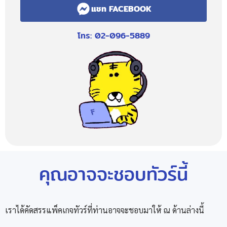
แชท FACEBOOK
โทร: 02-096-5889
คุณอาจจะชอบทัวร์นี้
เราได้คัดสรรแพ็คเกจทัวร์ที่ท่านอาจจะชอบมาให้ ณ ด้านล่างนี้