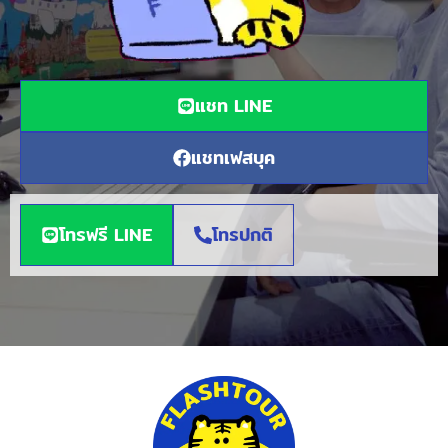
แชท LINE
แชทเฟสบุค
โทรฟรี LINE
โทรปกติ