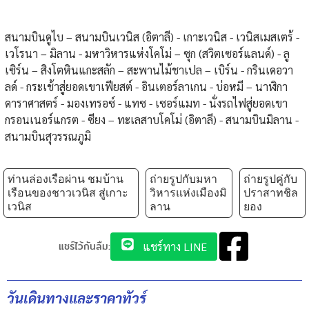
สนามบินดูไบ – สนามบินเวนิส (อิตาลี) - เกาะเวนิส - เวนิสเมสเตร้ -
เวโรนา – มิลาน - มหาวิหารแห่งโคโม่ – ซุก (สวิตเซอร์แลนด์) - ลู
เซิร์น – สิงโตหินแกะสลัก – สะพานไม้ชาเปล – เบิร์น - กรินเดอวา
ลด์ - กระเช้าสู่ยอดเขาเฟียสต์ - อินเตอร์ลาเกน - บ่อหมี – นาฬิกา
ดาราศาสตร์ - มองเทรอซ์ - แทซ - เซอร์แมท - นั่งรถไฟสู่ยอดเขา
กรอนเนอร์แกรต - ซียง – ทะเลสาบโคโม่ (อิตาลี) - สนามบินมิลาน -
สนามบินสุวรรณภูมิ
ท่านล่องเรือผ่าน ชมบ้าน
ถ่ายรูปกับมหา
ถ่ายรูปคู่กับ
เรือนของชาวเวนิส สู่เกาะ
วิหารแห่งเมืองมิ
ปราสาทชิล
เวนิส
ลาน
ยอง
แชร์ไว้กันลืม:
แชร์ทาง LINE
วันเดินทางและราคาทัวร์