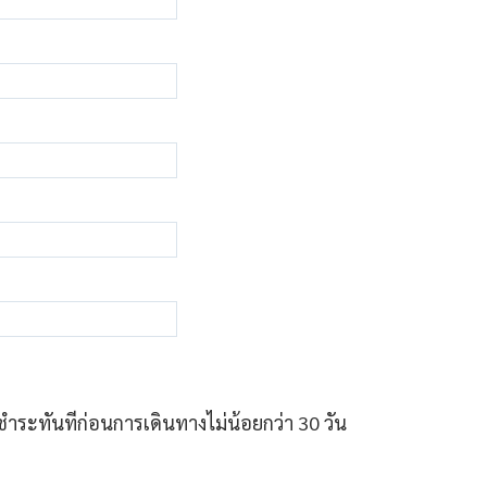
ชำระทันทีก่อนการเดินทางไม่น้อยกว่า 30 วัน