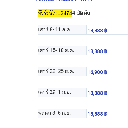
4 วัน
3 คืน
ทัวร์รหัส: 12474
เสาร์ 8
- 11 ส.ค.
18,888
฿
เสาร์ 15
- 18 ส.ค.
18,888
฿
เสาร์ 22
- 25 ส.ค.
16,900
฿
เสาร์ 29
- 1 ก.ย.
18,888
฿
พฤหัส 3
- 6 ก.ย.
18,888
฿