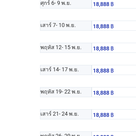
ศุกร์ 6
- 9 พ.ย.
18,888
฿
เสาร์ 7
- 10 พ.ย.
18,888
฿
พฤหัส 12
- 15 พ.ย.
18,888
฿
เสาร์ 14
- 17 พ.ย.
18,888
฿
พฤหัส 19
- 22 พ.ย.
18,888
฿
เสาร์ 21
- 24 พ.ย.
18,888
฿
พฤหัส 26
- 29 พ.ย.