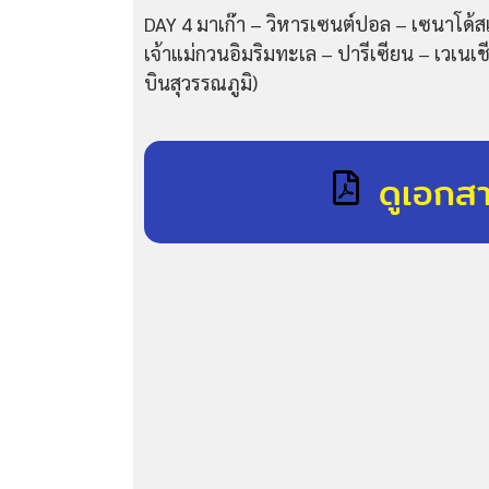
DAY 4 มาเก๊า – วิหารเซนต์ปอล – เซนาโด้สแ
เจ้าแม่กวนอิมริมทะเล – ปารีเซียน – เวเน
บินสุวรรณภูมิ)
ดูเอกส