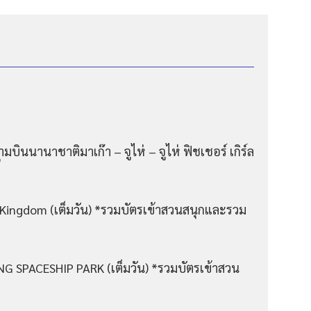
บินนานาชาติมาเก๊า – จูไห่ – จูไห่ ฟิชเชอร์ เกิร์ล
่
ingdom (เต็มวัน) *รวมบัตรเข้าสวนสนุกและรวม
 SPACESHIP PARK (เต็มวัน) *รวมบัตรเข้าสวน