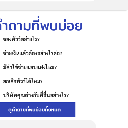
คำถามที่พบบ่อย
จองทัวร์อย่างไร?
จ่ายเงินแล้วต้องอย่างไรต่อ?
มีค่าใช้จ่ายแอบแฝงไหม?
ยกเลิกทัวร์ได้ไหม?
บริษัทคุณต่างกับที่อื่นอย่างไร?
ดูคำถามที่พบบ่อยทั้งหมด