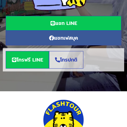
แชท LINE
แชทเฟสบุค
โทรฟรี LINE
โทรปกติ