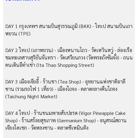
DAY 1 กรุงเทพฯ สนามบินสุวรรณภูมิ (BKK) - ไทเป สนามบินเถา
หยวน (TPE)
DAY 2 ไทเป (เถาหยวน) - เมืองหนานโถว - วัดเหวินหวู่ - ล่องเรือ
ชมทะเลสาบสุริยันจันทรา - วัดเสวียนกวง (วัดพระถังซัมจั๋ง) - ถนน
คนเดินอีต๋าเช่า (Ita Thao Shopping Street)
DAY 3 เมืองเจียอี้ - ร้านชา (Tea Shop) - อุทยานแห่งชาติอาลี
ซาน (รวมรถไฟ 1 เที่ยว) - เมืองไถจง - ตลาดกลางคืนไถจง
(Taichung Night Market)
DAY 4 ไทเป - ร้านขนมพายสับปะรด (Vigor Pineapple Cake
Shop) - ร้านสร้อยสุขภาพ (Germanium Shop) - อนุสรณ์สถาน
เจียงไคเชก - วัดหลงซาน - ตลาดซีเหมินติง