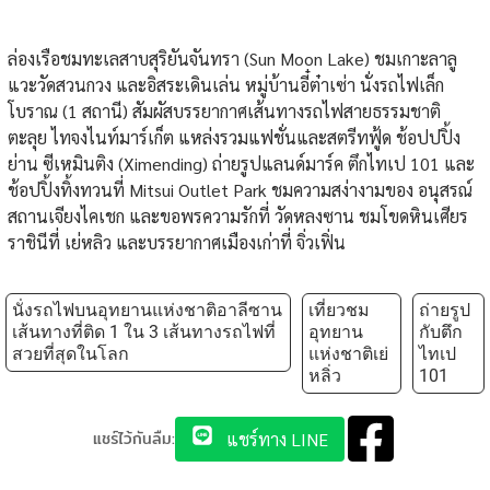
ล่องเรือชมทะเลสาบสุริยันจันทรา (Sun Moon Lake) ชมเกาะลาลู
แวะวัดสวนกวง และอิสระเดินเล่น หมู่บ้านอี๋ต๋าเซ่า นั่งรถไฟเล็ก
โบราณ (1 สถานี) สัมผัสบรรยากาศเส้นทางรถไฟสายธรรมชาติ
ตะลุย ไทจงไนท์มาร์เก็ต แหล่งรวมแฟชั่นและสตรีทฟู้ด ช้อปปปิ้ง
ย่าน ซีเหมินติง (Ximending) ถ่ายรูปแลนด์มาร์ค ตึกไทเป 101 และ
ช้อปปิ้งทิ้งทวนที่ Mitsui Outlet Park ชมความสง่างามของ อนุสรณ์
สถานเจียงไคเชก และขอพรความรักที่ วัดหลงซาน ชมโขดหินเศียร
ราชินีที่ เย่หลิว และบรรยากาศเมืองเก่าที่ จิ่วเฟิ่น
นั่งรถไฟบนอุทยานแห่งชาติอาลีซาน
เที่ยวชม
ถ่ายรูป
เส้นทางที่ติด 1 ใน 3 เส้นทางรถไฟที่
อุทยาน
กับตึก
สวยที่สุดในโลก
แห่งชาติเย่
ไทเป
หลิ่ว
101
แชร์ไว้กันลืม:
แชร์ทาง LINE